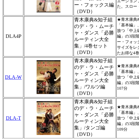
エーション
ー・フォックス編
た。スロー
（DVD）
青木康典&知子組
★青木康典
「基本編」
のデ・ラ・ムーチ
放つ「中上
ャ・ダンス「必勝
DLA4P
編」の3段
ルーティン大全
ー・フォッ
集」/4巻セット
サイズをレ
（DVD）
たお得な4
青木康典&知子組
★青木康典
のデ・ラ・ムーチ
「基本編」
ャ・ダンス「必勝
DLA-W
放つ「中上
ルーティン大全
編」の3段
集」/ワルツ編
107分
（DVD）
青木康典&知子組
★青木康典
のデ・ラ・ムーチ
「基本編」
ャ・ダンス「必勝
DLA-T
放つ「中上
ルーティン大全
編」の3段
集」/タンゴ編
109分
（DVD）