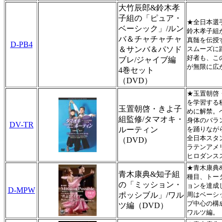
大竹辰郎&鈴木孝
子組の「ピュア・
★全日本選
ベーシック」/ルン
鈴木孝子組
バ＆チャチャチャ
真髄を伝授
D-PB4
＆サンバ＆パソド
スムーズに
好者も、こ
ブレ/ジャイブ編
が無限に広
4巻セット
（DVD）
★玉置朝啓
を学習する
玉置朝啓・きよ子
めに解禁。
組監修/タマオキ・
身体のバラ
DV-TR
ルーティン
を踊りなが
全日本スタ
（DVD)
ラテンアメ
ヒロダンス
★青木康典
青木康典&知子組
種目、トー
の「ミッション・
ョンを達成
D-MPW
ポッシブル」/ワル
周はベーシ
プ中心の構
ツ編（DVD）
ワルツ編。