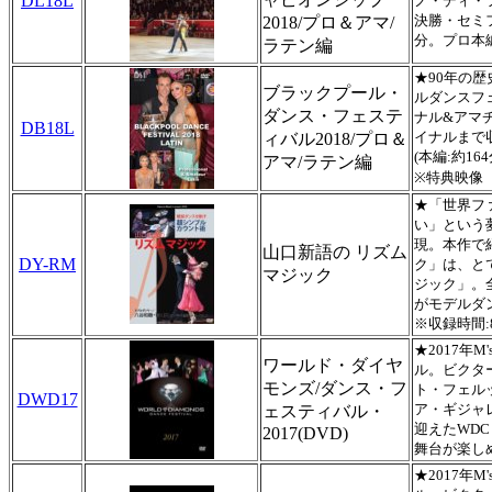
DL18L
ノ・ディ・
決勝・セミ
2018/プロ＆アマ/
分。プロ本編
ラテン編
★90年の
ブラックプール・
ルダンスフ
ダンス・フェステ
ナル&アマ
DB18L
イナルまで収
ィバル2018/プロ＆
(本編:約164
アマ/ラテン編
※特典映像
★
「世界フ
い」という
現。本作で
山口新語の リズム
DY-RM
ク」は、と
マジック
ジック」。
がモデルダ
※収録時間:
★2017年
ワールド・ダイヤ
ル。ビクタ
モンズ/ダンス・フ
ト・フェル
DWD17
ア・ギジャ
ェスティバル・
迎えたWD
2017(DVD)
舞台が楽し
★2017年