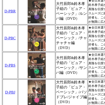
★全日本選
大竹辰郎&鈴木孝
鈴木孝子組
子組の「ピュア・
真髄を伝授
D-PBR
ベーシック」/ルン
スムーズに
好者も、こ
バ編（DVD）
が無限に広
★全日本選
大竹辰郎&鈴木孝
鈴木孝子組
子組の「ピュア・
真髄を伝授
ベーシック」/チャ
D-PBC
スムーズに
チャチャ編
好者も、こ
（DVD）
が無限に広
★全日本選
大竹辰郎&鈴木孝
鈴木孝子組
子組の「ピュア・
真髄を伝授
D-PBS
ベーシック」/サン
スムーズに
好者も、こ
バ編（DVD）
が無限に広
★全日本選
大竹辰郎&鈴木孝
鈴木孝子組
子組の「ピュア・
真髄を伝授
ベーシック」/パソ
D-PBJ
スムーズに
ドブレ/ジャイブ編
好者も、こ
（DVD）
が無限に広