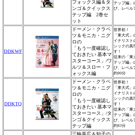
フォックス編＆タ
テップ編」
ンゴ＆クイックス
び、レベル
テップ編 2巻セ
ット
ドーメン・クラペ
世界初！ 
ツ＆モニカ・ニグ
「東大式」
イナリスト
ロの
シックの真
「もう一度確認し
DDKWF
す！
ておきたい 基本マ
従来の「東
スターコース」/ワ
テップ編」
ルツ＆スロー・フ
び、レベル
ォックス編
約90分
ドーメン・クラペ
世界初！ 
ツ＆モニカ・ニグ
「東大式」
イナリスト
ロの
シックの真
「もう一度確認し
DDKTQ
す！
ておきたい 基本マ
従来の「東
スターコース」/タ
テップ編」
ンゴ＆クイックス
び、レベル
テップ編
約83分
三輪嘉広＆知子の