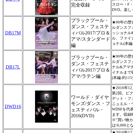
スロー・F
完全収録
DVD。楽し
ブラックプール・
★90年の
ダンス・フェステ
ルダンスフ
DB17M
ィバル2017/プロ＆
ッショナル
ル、ファイナ
アマ/スタンダード
ョナル(本編:
編
★90年の
ブラックプール・
ルダンスフ
ダンス・フェステ
DB17L
ナル&アマ
ィバル2017/プロ＆
イナルまで収
アマ/ラテン編
(本編:約115
★2016年
第2回。ビ
ワールド・ダイヤ
デット・フ
モンズ/ダンス・フ
ニュエル・
DWD16
WDSFを
ェスティバル・
ます。収録時
2016(DVD)
※”買い物カ
は\6,000
★2016年