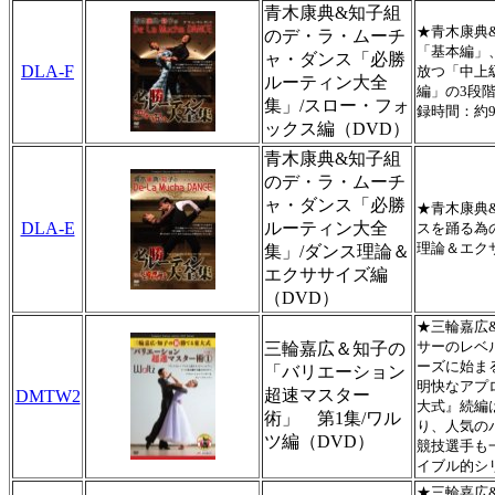
青木康典&知子組
★青木康典
のデ・ラ・ムーチ
「基本編」
ャ・ダンス「必勝
DLA-F
放つ「中上
ルーティン大全
編」の3段
集」/スロー・フォ
録時間：約9
ックス編（DVD）
青木康典&知子組
のデ・ラ・ムーチ
ャ・ダンス「必勝
★青木康典
DLA-E
ルーティン大全
スを踊る為
理論＆エク
集」/ダンス理論＆
エクササイズ編
（DVD）
★三輪嘉広
サーのレベ
三輪嘉広＆知子の
ーズに始ま
「バリエーション
明快なアプ
超速マスター
DMTW2
大式』続編
術」 第1集/ワル
り、人気の
ツ編（DVD）
競技選手も
イブル的シ
★三輪嘉広