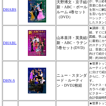
が、学ぶ必
天野博文・京子組/
音楽に合わ
新・ABC・ボール
DHABS
を別々に解
ルーム 4巻セット
を言いなが
（DVD）
ーシック・
したスタン
★講師：元
組、すぐに
図鑑。学ぶ
山本喜洋・英美組/
に最初にカ
新・ABC・ラテン
DHABL
のステップ
5巻セット(DVD)
は、音楽に
向けて紹介
間：約380
★世界トッ
ルーティンを
に分けて紹
ニュー・スタンダ
さらに、フ
ード・ルーティ
DHN-S
す。
アルナス・
ン・DVD2枚組
カラベイ組
ビクター・
合計収録時間
★世界トッ