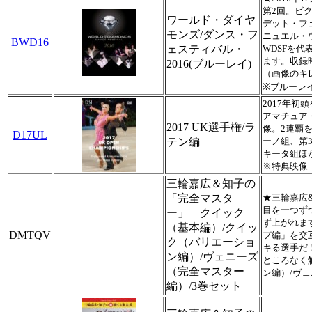
第2回。ビ
ワールド・ダイヤ
デット・フ
モンズ/ダンス・フ
ニュエル・
BWD16
ェスティバル・
WDSFを
ます。収録時
2016(ブルーレイ)
（画像のキ
※ブルーレ
2017年
アマチュア
2017 UK選手権/ラ
像。2連覇
D17UL
テン編
ーノ組、第
キータ組ほか
※特典映像
三輪嘉広＆知子の
「完全マスタ
★三輪嘉広
目を一つず
ー」 クイック
ず上がれま
（基本編）/クイッ
DMTQV
プ編」を交
ク（バリエーショ
キる選手だ
ン編）/ヴェニーズ
ところなく
（完全マスター
ン編）/ヴ
編）/3巻セット