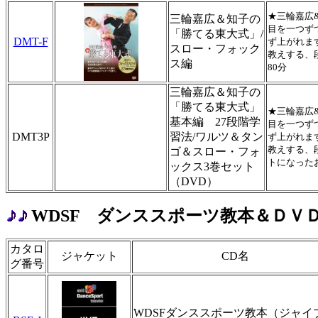
★三輪嘉広
三輪嘉広＆知子の
目を一つず
「勝てる東大式」/
DMT-F
ず上がれま
スロー・フォック
教えする、
ス編
80分
三輪嘉広＆知子の
「勝てる東大式」
★三輪嘉広
基本編 27段階学
目を一つず
DMT3P
習法/ワルツ＆タン
ず上がれま
教えする、
ゴ＆スロー・フォ
トになった
ックス3巻セット
（DVD）
WDSF ダンススポーツ教本＆ＤＶ
カタロ
ジャケット
CD名
グ番号
WDSFダンススポーツ教本（ジャイ