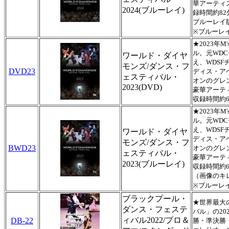
華アーティ
2024(ブルーレイ)
録時間約82
ブルーレイ
※ブルーレ
★2023年
ル。元WD
ワールド・ダイヤ
え、WDS
モンズ/ダンス・フ
DVD23
ディス・ア
ェスティバル・
オンのグレ
2023(DVD)
豪華アーテ
収録時間約6
★2023年
ル。元WD
え、WDS
ワールド・ダイヤ
ディス・ア
モンズ/ダンス・フ
BWD23
オンのグレ
ェスティバル・
豪華アーテ
2023(ブルーレイ)
収録時間約
（画像のキ
※ブルーレ
ブラックプール・
★世界最大
ダンス・フェステ
バル」の2
ィバル2022/プロ＆
DB-22
勝・準決勝