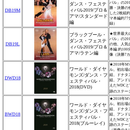
バル」の2
ダンス・フェステ
勝・決勝の
ィバル2019/プロ＆
DB19M
した2枚組約
アマ/スタンダード
マ本編約7
編
録）
★世界最大
ブラックプール・
バル」の2
ダンス・フェステ
DB19L
の他、人気
ィバル2019/プロ＆
本編:約10
アマ/ラテン編
像（決勝7
★2018年
ワールド・ダイヤ
ル。初出場
モンズ/ダンス・フ
組、ドナタ
DWD18
組、アンド
ェスティバル・
えたWDC
2018(DVD)
跡のステー
★2018年
ル。初出場
ワールド・ダイヤ
組、ドナタ
モンズ/ダンス・フ
BWD18
組、アンド
ェスティバル・
えたWDC
2018(ブルーレイ)
跡のステー
（画像のキ