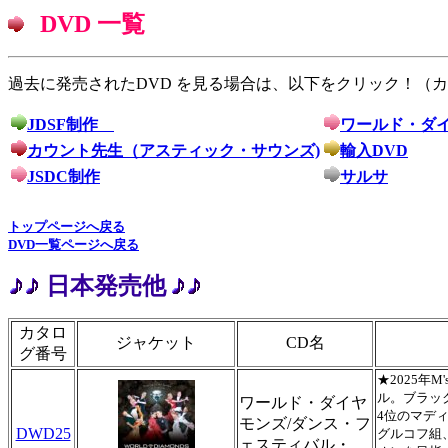
DVD 一覧
過去に発売されたDVD を見る場合は、以下をクリック！（
JDSF制作
ワールド・ダ
カウント先生（アスティック・サウンズ)
輸入DVD
JSDC制作
サルサ
トップページへ戻る
DVD一覧ページへ戻る
日本発売他
カタロ
ジャケット
CD名
グ番号
★2025年
ル。ブラッ
ワールド・ダイヤ
4位のマデ
モンズ/ダンス・フ
DWD25
グルコフ組
ェスティバル・