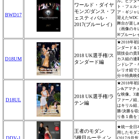
ル。ビクタ
ワールド・ダイヤ
ト・フェル
モンズ/ダンス・フ
ア・ギジャ
BWD17
ェスティバル・
迎えたWD
舞台が楽し
2017(ブルーレイ)
（画像のキレ
※ブルーレ
★2018
ンダード＆
競技会の貴
2018 UK選手権/ス
D18UM
カス組の連
タンダード編
ンドレア・
レリオ組でし
分※特典映
★2018
ン&アマチ
な映像。3
2018 UK選手権/ラ
D18UL
ファーノ組
テン編
はキリル組
勝/決勝を収
り各１曲を
★統一全日
王者のモダン
用したモダ
5種目ルーティン
DDV-1
(2017/