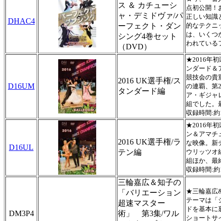
ス ＆ カチューシ
点初公開！
ャ・デミドヴァ/パ
正しい知識
DHAC4
ーフェクト・ダン
的なテクニ
は、いくつ
シング4巻セット
われている
（DVD）
★2016
ンダード＆
競技会の貴
2016 UK選手権/ス
D16UM
の連覇、第
タンダード編
ア・ギジャ
組でした。
収録時間:約
★2016
ン＆アマチ
2016 UK選手権/ラ
な映像。新
D16UL
テン編
ウリッツオ
組ほか、最
収録時間:約
三輪嘉広＆知子の
★三輪嘉広
「バリエーション
テーマは「
超速マスター
ドを基本に
DM3P4
術」 第3集/ワル
ショートサ