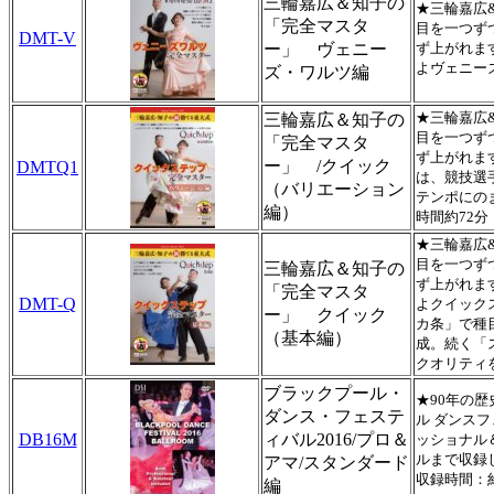
三輪嘉広＆知子の
★三輪嘉広
「完全マスタ
目を一つず
DMT-V
ー」 ヴェニー
ず上がれま
よヴェニー
ズ・ワルツ編
★三輪嘉広
三輪嘉広＆知子の
目を一つず
「完全マスタ
ず上がれま
ー」 /クイック
DMTQ1
は、競技選
（バリエーション
テンポにの
編）
時間約72分
★三輪嘉広
目を一つず
三輪嘉広＆知子の
ず上がれま
「完全マスタ
DMT-Q
よクイック
ー」 クイック
カ条」で種
（基本編）
成。続く「
クオリティ
ブラックプール・
★90年の
ダンス・フェステ
ル ダンス
DB16M
ィバル2016/プロ＆
ッショナル
ルまで収録
アマ/スタンダード
収録時間：約
編