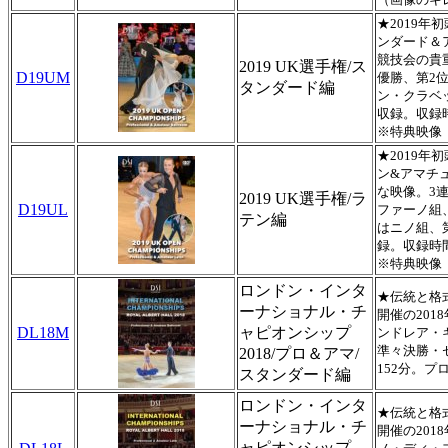
★2019
ンダード＆
競技会の貴
2019 UK選手権/ス
D19UM
優勝、第2
タンダード編
ン・クラベ
収録。収録時
※特典映像
★2019
ン&アマチ
な映像。3
2019 UK選手権/ラ
D19UL
ファーノ組
テン編
はニノ組、
録。収録時間
※特典映像
ロンドン・インタ
★伝統と格
ーナショナル・チ
開催の20
DL18M
ャピオンシップ
ンドレア・
準々決勝・
2018/プロ＆アマ/
152分。プ
スタンダード編
ロンドン・インタ
★伝統と格
ーナショナル・チ
開催の20
ャピオンシップ