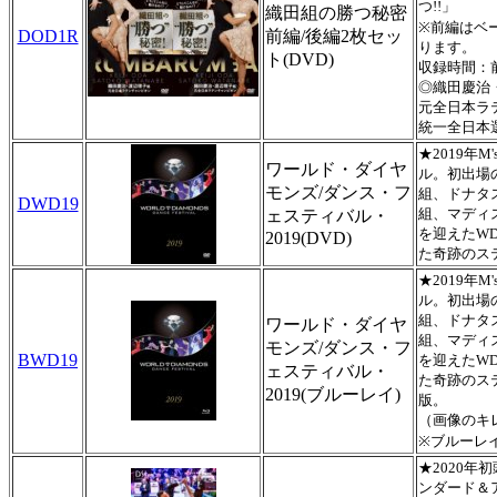
つ!!」
織田組の勝つ秘密
※前編はベ
DOD1R
前編/後編2枚セッ
ります。
ト(DVD)
収録時間：前
◎織田慶治
元全日本ラ
統一全日本
★2019年
ワールド・ダイヤ
ル。初出場
モンズ/ダンス・フ
組、ドナタ
DWD19
組、マディ
ェスティバル・
を迎えたW
2019(DVD)
た奇跡のス
★2019年
ル。初出場
組、ドナタ
ワールド・ダイヤ
組、マディ
モンズ/ダンス・フ
BWD19
を迎えたW
ェスティバル・
た奇跡のス
2019(ブルーレイ)
版。
（画像のキ
※ブルーレ
★2020
ンダード＆