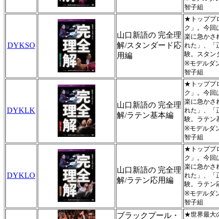
智子組
★トッププ
ク」。今回
山口新語の 完全理
楽に急かさ
DYKSO
解/スタンダード応
れた」、「
験。スタン
用編
※モデルダ
智子組
★トッププ
ク」。今回
楽に急かさ
山口新語の 完全理
DYKLK
れた」、「
解/ラテン基本編
験。ラテン
※モデルダ
智子組
★トッププ
ク」。今回
楽に急かさ
山口新語の 完全理
DYKLO
れた」、「
解/ラテン応用編
験。ラテン
※モデルダ
智子組
★世界最大
ブラックプール・