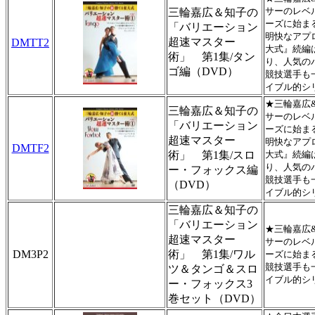
サーのレベ
三輪嘉広＆知子の
ーズに始ま
「バリエーション
明快なアプ
超速マスター
DMTT2
大式』続編
術」 第1集/タン
り、人気の
ゴ編（DVD）
競技選手も
イブル的シリ
★三輪嘉広
三輪嘉広＆知子の
サーのレベ
「バリエーション
ーズに始ま
超速マスター
明快なアプ
DMTF2
術」 第1集/スロ
大式』続編
り、人気の
ー・フォックス編
競技選手も
（DVD）
イブル的シ
三輪嘉広＆知子の
「バリエーション
★三輪嘉広
超速マスター
サーのレベ
DM3P2
術」 第1集/ワル
ーズに始ま
競技選手も
ツ＆タンゴ＆スロ
イブル的シリ
ー・フォックス3
巻セット（DVD）