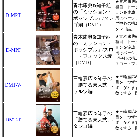
★青木康典
青木康典&知子組
種目、トー
の「ミッション・
ョンを達成
D-MPT
ポッシブル」/タン
周はベーシ
プ中心の構
ゴ編（DVD）
タンゴ編。
★青木康典
青木康典&知子組
種目、トー
の「ミッション・
ョンを達成
ポッシブル」/スロ
D-MPF
周はベーシ
ー・フォックス編
プ中心の構
（DVD）
スロー・フ
★三輪嘉広
三輪嘉広＆知子の
目を一つず
DMT-W
「勝てる東大式」/
ず上がれま
ワルツ編
教えする、
★三輪嘉広
三輪嘉広＆知子の
目を一つず
DMT-T
「勝てる東大式」/
ず上がれま
タンゴ編
教えする、