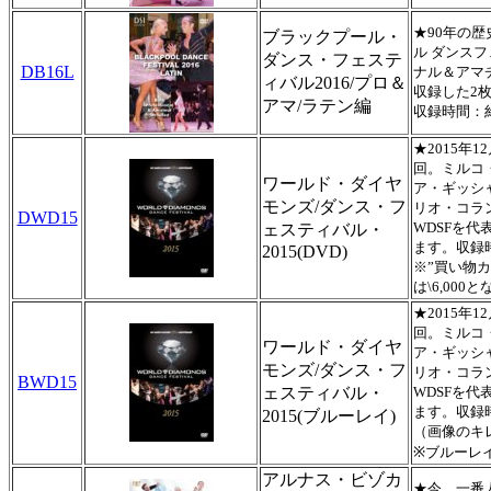
★90年の
ブラックプール・
ル ダンス
ダンス・フェステ
DB16L
ナル＆アマ
ィバル2016/プロ＆
収録した2
アマ/ラテン編
収録時間：約
★2015年
回。ミルコ
ワールド・ダイヤ
ア・ギッシ
モンズ/ダンス・フ
リオ・コラ
DWD15
WDSFを
ェスティバル・
ます。収録時
2015(DVD)
※”買い物カ
は\6,000
★2015年
回。ミルコ
ワールド・ダイヤ
ア・ギッシ
モンズ/ダンス・フ
リオ・コラ
BWD15
ェスティバル・
WDSFを
ます。収録時
2015(ブルーレイ)
（画像のキ
※ブルーレ
アルナス・ビゾカ
★今、一番