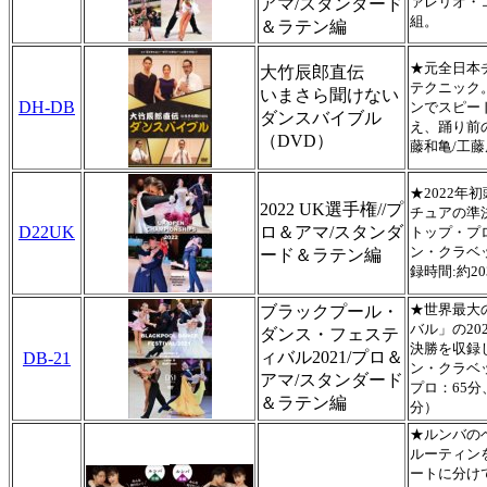
ァレリオ・
アマ/スタンダード
組。
＆ラテン編
★元全日本
大竹辰郎直伝
テクニック
いまさら聞けない
DH-DB
ンでスピード
ダンスバイブル
え、踊り前
（DVD）
藤和亀/工藤
★2022
2022 UK選手権//プ
チュアの準
D22UK
ロ＆アマ/スタンダ
トップ・プ
ン・クラベ
ード＆ラテン編
録時間:約20
★世界最大
ブラックプール・
バル」の2
ダンス・フェステ
決勝を収録
ィバル2021/プロ＆
DB-21
ン・クラベ
アマ/スタンダード
プロ：65分
＆ラテン編
分）
★ルンバの
ルーティン
ートに分け