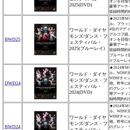
オンを目指
2025(DVD)
豪華アーテ
収録時間約8
★2025年
ル。ブラッ
4位のマデ
ワールド・ダイヤ
グルコフ組
モンズ/ダンス・フ
BWD25
オンを目指
ェスティバル・
豪華アーテ
2025(ブルーレイ)
収録時間約8
ブルーレイ
※ブルーレ
★2024年
ル。WDS
ワールド・ダイヤ
WDSFチ
モンズ/ダンス・フ
DWD24
他、昨年に
ェスティバル・
のグレン・
2024(DVD)
華アーティ
録時間約82
★2024年
ル。WDS
WDSFチ
ワールド・ダイヤ
他、昨年に
モンズ/ダンス・フ
BWD24
のグレン・
ェスティバル・