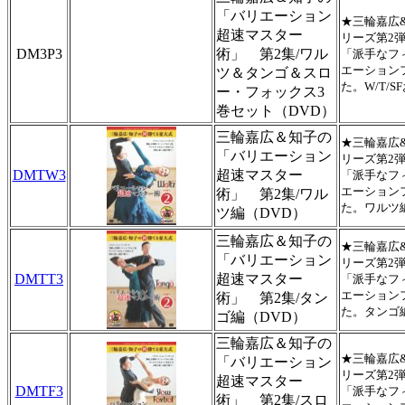
「バリエーション
★三輪嘉広
超速マスター
リーズ第2
DM3P3
術」 第2集/ワル
「派手なフ
エーション
ツ＆タンゴ＆スロ
た。W/T/
ー・フォックス3
巻セット（DVD）
三輪嘉広＆知子の
★三輪嘉広
「バリエーション
リーズ第2
DMTW3
超速マスター
「派手なフ
エーション
術」 第2集/ワル
た。ワルツ編
ツ編（DVD）
三輪嘉広＆知子の
★三輪嘉広
「バリエーション
リーズ第2
DMTT3
超速マスター
「派手なフ
エーション
術」 第2集/タン
た。タンゴ編
ゴ編（DVD）
三輪嘉広＆知子の
★三輪嘉広
「バリエーション
リーズ第2
超速マスター
DMTF3
「派手なフ
術」 第2集/スロ