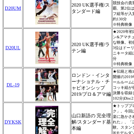
競技会の貴
2020 UK選手権/ス
D20UM
覇、第2位
タンダード編
フ組等
が入
約130分
※特典映像
★2020
ン&アマチ
な映像。初
2020 UK選手権/ラ
D20UL
3位はドー
テン編
ニキータ組ほ
分
※特典映像
★伝統と格
ロンドン・インタ
開催の20
ーナショナル・チ
ールルーム
DL-19
ャピオンシップ
コッキ組が
決勝を収録し
2019/プロ＆アマ編
102分)Dis
★トッププ
ク」。今回
山口新語の 完全理
楽に急かさ
DYKSK
解/スタンダード基
れた」、「
験。スタン
本編
※モデルダ