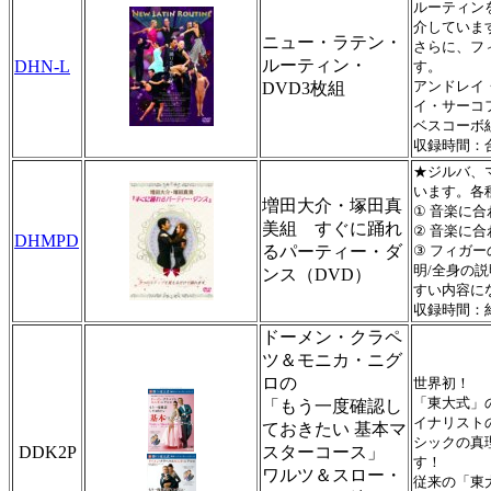
ルーティン
介していま
ニュー・ラテン・
さらに、フ
ルーティン・
DHN-L
す。
アンドレイ
DVD3枚組
イ・サーコ
ベスコーボ
収録時間：合
★ジルバ、
います。各
増田大介・塚田真
① 音楽に
美組 すぐに踊れ
② 音楽に
DHMPD
るパーティー・ダ
③ フィガ
明/全身の
ンス（DVD）
すい内容に
収録時間：約
ドーメン・クラペ
ツ＆モニカ・ニグ
ロの
世界初！ 
「東大式」
「もう一度確認し
イナリスト
ておきたい 基本マ
シックの真
DDK2P
スターコース」
す！
ワルツ＆スロー・
従来の「東