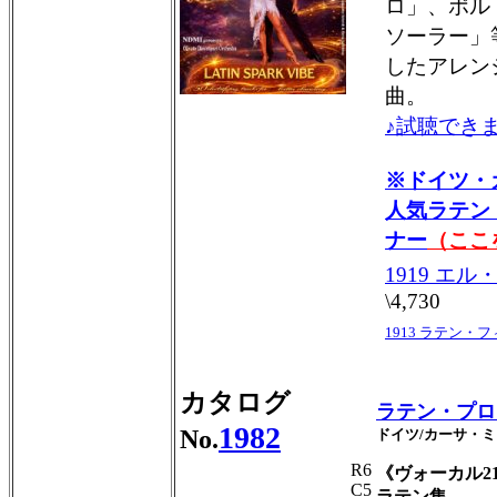
ロ」、ポル
ソーラー」
したアレン
曲。
♪試聴できま
※ドイツ・
人気ラテン
ナー
（ここ
1919 エ
\4,730
1913 ラテン・
カタログ
ラテン・プロ
1982
No.
ドイツ/カーサ・
R6
《ヴォーカル2
C5
ラテン集