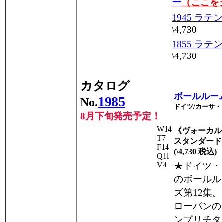
ー
（ここを
1945 ラ
\4,730
1855 ラ
\4,730
カタログ
ボールルー
1985
No.
ドイツ/カーサ
8月下旬発売予定！
W14
《ヴォーカル
T7
スタンダード
F14
(\4,730 税込)
Q11
V4
★ドイツ・
のボールル
ズ第12集
ローバンの
ンプリチタ