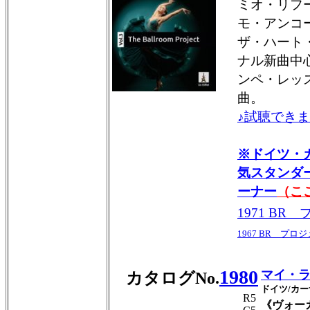
ミオ・リフ
モ・アンコ
ザ・ハート
ナル新曲中
ンペ・レッ
曲。
♪試聴できま
※ドイツ・
気スタンダ
ーナー
（こ
1971 BR
1967 BR プロ
1980
マイ・ラ
カタログNo.
ドイツ/カ
R5
《ヴォー