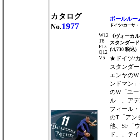
カタログ
ボールルーム
1977
No.
ドイツ/カーサ
W12
《ヴォーカル
T8
スタンダード
F13
(\4,730 税込)
Q12
V5
★ドイツ/
スタンダー
エンヤのW
ンドマン」
のW「ユー
ル」、アデ
フィール・
のT「アン
他、SF「
ド」、テイ