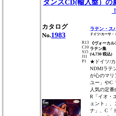
ダンスCD(輸入盤）
カタログ
ラテン・ス
1983
No.
ドイツ/カーサ・ミ
R13
《ヴォーカル
C10
ラテン集
S15
(\4,730 税込)
J11
P1
★ドイツ/
NDMIラテ
が心のマリ
ユー」やC
人気の定番
R「イオ・
ェント」、
ナ」、C「