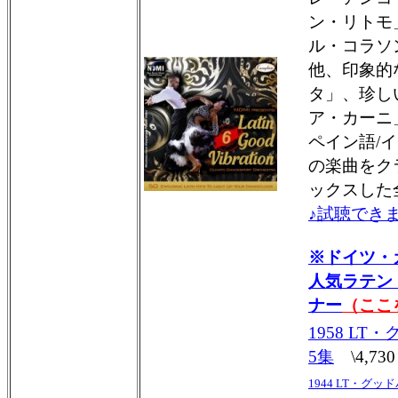
ン・リトモ
ル・コラソ
他、印象的
タ」、珍し
ア・カーニ
ペイン語/
の楽曲をク
ックスした
♪試聴できま
※ドイツ・
人気ラテン
ナー
（ここ
1958 L
5集
\4,730
1944 LT・グ