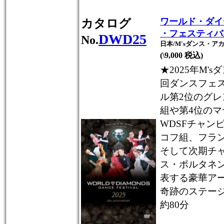
ワールド・ダイ
カタログ
・フェスティバル・
DWD25
No.
日本/M'sダンス・ア
(\9,000 税込)
★2025年M'
回ダンスフェ
ル第2位のグ
組や第4位の
WDSFチャン
コフ組、フラ
そして次期チ
ス・ポルタネン
表する豪華ア
奇跡のステー
約80分