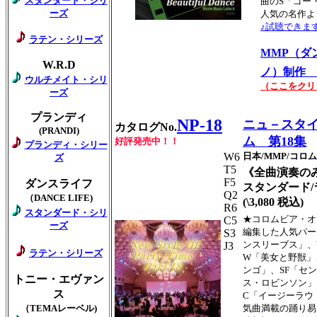
スタンダード・シリ
曲のS「ゴー
ーズ
人気の名作よ
♪試聴できま
ラテン・シリーズ
MMP（ダ
W.R.D
ノ）制作 
ウルチメイト・シリ
（ここをクリ
ーズ
プランディ
NP-18
ニュ－スタ
カタログNo.
(PRANDI)
ム 第18集
好評発売中！！
プランディ・シリー
W6
日本/MMP/コ
ズ
T5
《全曲演奏の
F5
ダンスライフ
スタンダード/
Q2
（DANCE LIFE)
(\3,080 税込)
R6
スタンダード・シリ
★コロムビア・オ
C5
ーズ
編集した人気パー
S3
ンスリーブス」、
J3
ラテン・シリーズ
W「美女と野獣」
ンゴ」、SF「セ
トニー・エヴァン
ス・ロビンソン」
ス
C「イージーラウ
（TEMAレーベル)
気曲満載の踊り易