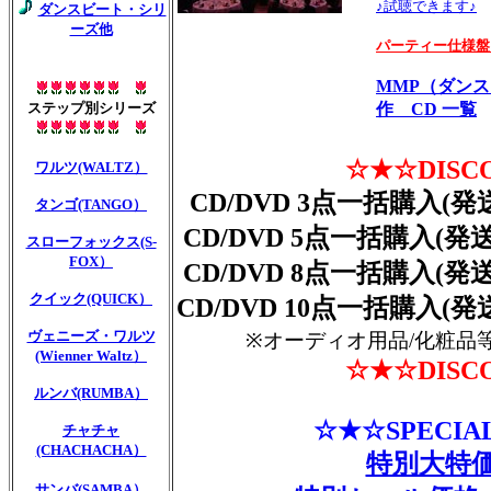
♪試聴できます♪
ダンスビート・シリ
ーズ他
パーティー仕様盤
MMP（ダン
ステップ別シリーズ
作 CD 一覧
☆★☆DISC
ワルツ(WALTZ）
CD/DVD 3点一括購入(発
タンゴ(TANGO）
CD/DVD 5点一括購入(発送
スローフォックス(S-
FOX）
CD/DVD 8点一括購入(発送
クイック(QUICK）
CD/DVD 10点一括購入(発
ヴェニーズ・ワルツ
※オーディオ用品/化粧品
(Wienner Waltz）
☆★☆DISC
ルンバ(RUMBA）
☆★☆SPECIA
チャチャ
(CHACHACHA）
特別大特
サンバ(SAMBA）