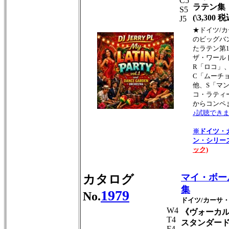
C5
ラテン集
S5
(\3,300 税
J5
★ドイツ/
のビッグバ
たラテン第
ザ・ワール
R「ロコ」
C「ムーチ
他、S「マ
コ・ラティ
からコンペ
♪試聴できま
※ドイツ・
ン・シリー
ック)
マイ・ボー
カタログ
集
1979
No.
ドイツ/カーサ
W4
《ヴォーカル
T4
スタンダー
F4