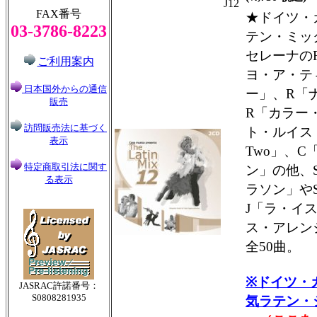
J12
FAX番号
★ドイツ・
03-3786-8223
テン・ミッ
セレーナの
ご利用案内
ヨ・ア・テ
日本国外からの通信
ー」、R「
販売
R「カラー
訪問販売法に基づく
ト・ルイス・
表示
Two」、
特定商取引法に関す
ン」の他、
る表示
ラソン」や
J「ラ・イ
ス・アレン
全50曲。
※ドイツ・
JASRAC許諾番号：
S0808281935
気ラテン・