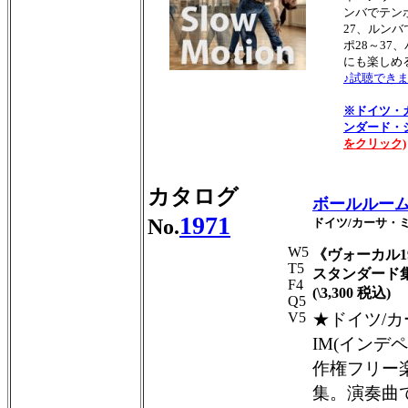
ンバでテンポ
27、ルンバ
ポ28～37
にも楽しめ
♪試聴できま
※ドイツ・
ンダード・
をクリック)
カタログ
ボールルーム
1971
No.
ドイツ/カーサ・
W5
《ヴォーカル1
T5
スタンダード
F4
(\3,300 税込)
Q5
V5
★ドイツ/
IM(インデ
作権フリー
集。演奏曲