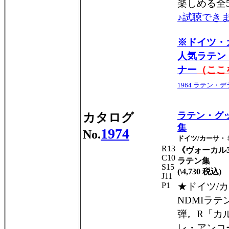
楽しめる全
♪試聴できま
※ドイツ・
人気ラテン
ナー
（ここ
1964 ラテン・
ラテン・グ
カタログ
集
1974
No.
ドイツ/カーサ・ミ
R13
《ヴォーカル
C10
ラテン集
S15
(\4,730 税込)
J11
P1
★ドイツ/
NDMIラテ
弾。R「カ
レ・アンコ