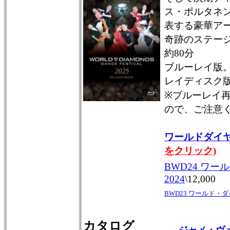
ス・ポルタネン
表する豪華ア
奇跡のステー
約80分
ブルーレイ版
レイディスク
※ブルーレイ
ので、ご注意
ワールドダイヤ
をクリック)
BWD24 ワ
2024
\12,000
BWD23 ワールド・ダ
カタログ