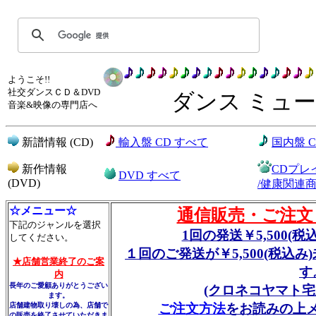
ようこそ!!
社交ダンスＣＤ＆DVD
ダンス ミュー
音楽&映像の専門店へ
新譜情報 (CD)
輸入盤 CD すべて
国内盤 
新作情報
CDプレ
DVD すべて
(DVD)
/健康関連
☆メニュー☆
通信販売・ご注文
下記のジャンルを選択
1回の発送￥5,500(
してください。
１回のご発送が￥5,500(税込
★店舗営業終了のご案
す
内
長年のご愛顧ありがとうござい
(クロネコヤマト宅
ます。
店舗建物取り壊しの為、店舗で
ご注文方法
をお読みの上
の販売を終了させていただきま