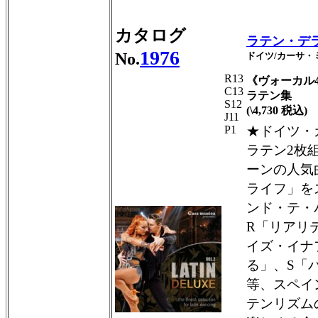
カタログ
ラテン・デ
1976
No.
ドイツ/カーサ・
R13
《ヴォーカル
C13
ラテン集
S12
(\4,730 税込)
J11
P1
★ドイツ・
ラテン2枚
ーンの人気
ライフ」を
ンド・テ・
R「リアリ
イズ・イナ
る」、S「
等、スペイ
テンリズム