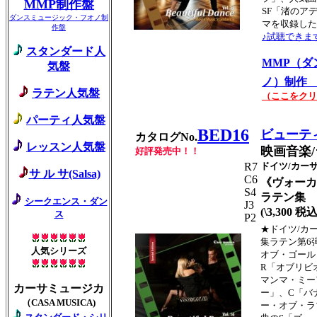
MMP制作盤
SF「渚のア
ダンスミュージック・フオノ制
マを収録した
作盤
♪試聴できま
スタンダード人
MMP（ダ
気盤
ノ）制作 
ラテン人気盤
（ここをクリ
パーティ人気盤
BED16
ビューテ
カタログNo.
レッスン人気盤
映画音楽/
好評発売中！！
R7
ドイツ/カー
サ ル サ(Salsa)
C6
《ヴォーカ
S4
ラテン集
シークエンス・ダン
J3
(\3,300 税込
ス
P2
★ドイツ/カ
集ラテン第6
人気シリーズ
オブ・ゴール
R「オブリビ
マンマ・ミー
カーサミュージカ
ー」、C「バ
（CASA MUSICA)
ー・オブ・ラ