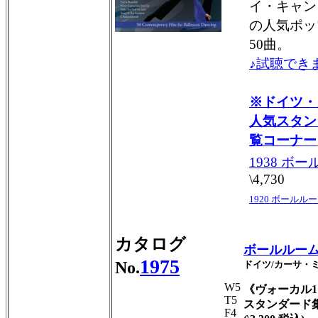
イ・キャン
の人気ポッ
50曲。
♪試聴でき
※ドイツ・
人気スタン
覧コーナー
1938 ボ
\4,730
1920 ボールル
カタログ
ボールルー
1975
No.
ドイツ/カーサ・
W5
《ヴォーカル1
T5
スタンダード
F4