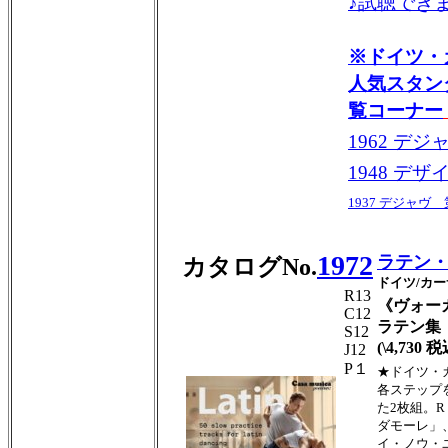
♪試聴でき
※ドイツ・
人気スタン
覧コーナー
1962 デ
1948 デザ
1937 デジャヴ 
1972
ラテン
カタログNo.
ドイツ/カ
R13
《ヴォー
C12
ラテン集
S12
(\4,730 税
J12
P１
★ドイツ・
各ステップ
た2枚組。
ダモーレ」
イ・ノウ・