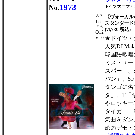
ジャメ・ヴ
1973
No.
ドイツ/カーサ・ミ
W7
《ヴォーカル
T8
スタンダード
F16
(\4,730 税込)
Q12
V10
★ドイツ・
人気DJ M
韓国語歌唱
ミス・ユー
スパー」、
パン」、S
タンゴに名
タ」、T「
やロッキー
タイガー」
気曲をダン
めのデモ・