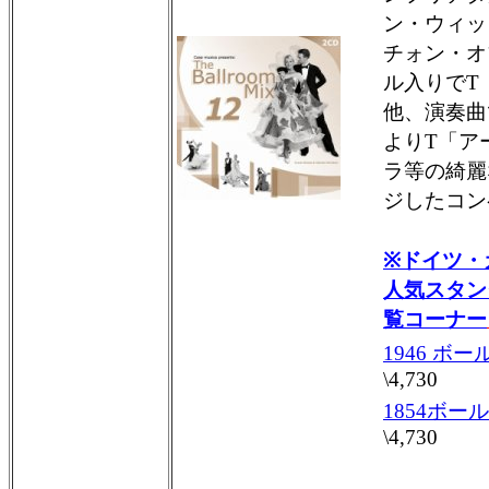
ン・ウィッ
チォン・オ
ル入りでT
他、演奏曲
よりT「ア
ラ等の綺麗
ジしたコン
※ドイツ・
人気スタン
覧コーナー
1946 ボ
\4,730
1854ボー
\4,730