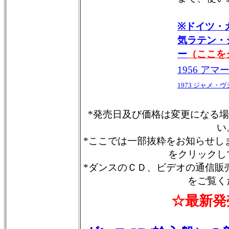
※ドイツ・
気ラテン・
ー
（ここを
1956 アマ
1973 ジャメ・
*発売日及び価格は変更になる
い
*ここでは一部抜粋をお知らせし
をクリックし
*ダンスのＣＤ、ビデオの通信販
をご覧く
☆
最新発