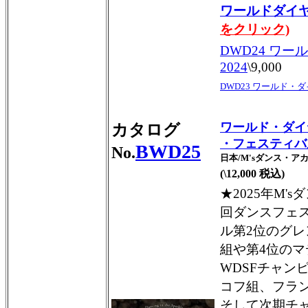
ワールドダイヤ
をクリック)
DWD24 ワ
2024
\9,000
DWD23 ワールド・ダ
ワールド・ダイ
カタログ
・フェスティバル
BWD25
No.
日本/M'sダンス・ア
(\12,000 税込)
★2025年M'
回ダンスフェ
ル第2位のグ
組や第4位の
WDSFチャン
コフ組、フラ
そして次期チ