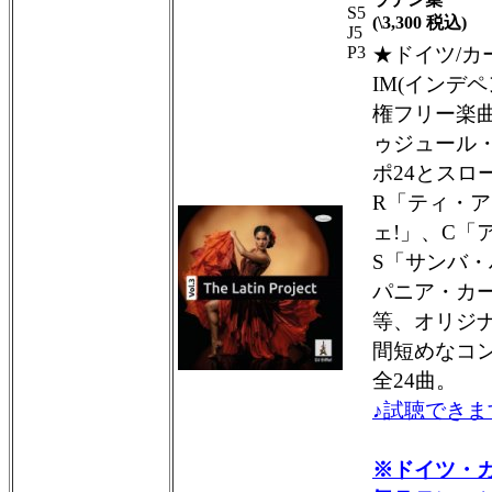
S5
(\3,300 税込)
J5
P3
★ドイツ/カ
IM(インデ
権フリー楽曲
ゥジュール
ポ24とスロ
R「ティ・
ェ!」、C「
S「サンバ・
パニア・カ
等、オリジ
間短めなコ
全24曲。
♪試聴できま
※ドイツ・