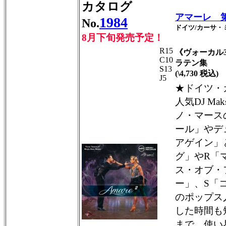
カタログ
アマーレ 
1984
No.
ドイツ/カーサ・ミ
8月下旬
発売予定！
R15
《ヴォーカル
C10
ラテン集
S13
(\4,730 税込)
J5
★ドイツ・
人気DJ M
ノ・マース
ール」やデ
アゲイン」
グ」やR「
ス・オブ・
ー」、S「
のポップス
した時間も
まで、使い