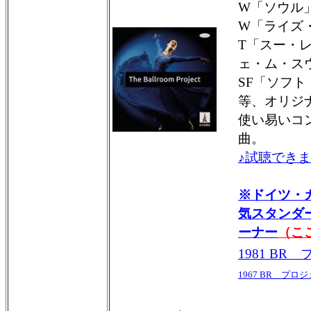
W「ソウル
W「ライズ
T「スー・
ェ・ム・ス
SF「ソフ
等、オリジ
使い易いコ
曲。
♪試聴できま
※ドイツ・
気スタンダ
ーナー
（こ
1981 BR
1967 BR プロ