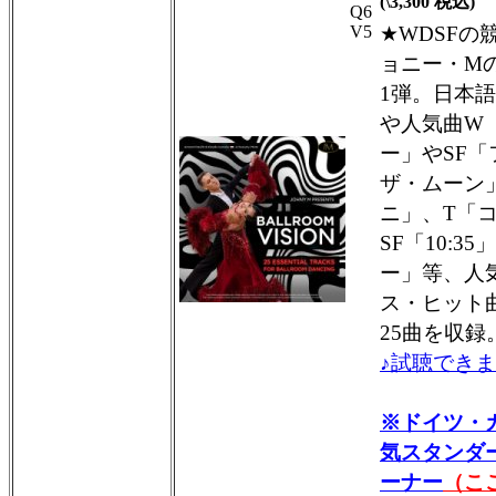
(\3,300 税込)
Q6
V5
★WDSFの
ョニー・M
1弾。日本
や人気曲W
ー」やSF
ザ・ムーン
ニ」、T「
SF「10:
ー」等、人
ス・ヒット
25曲を収録
♪試聴できま
※ドイツ・
気スタンダ
ーナー
（こ