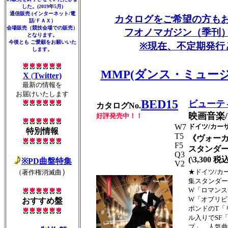
した。(2019年5月)
通信販売 (インターネット/電
カタログをご希望の方も
話/ＦＡＸ）
会場販売（競技会場での販売）
フオノマガジン（季刊
となります。
今後とも ご愛顧をお願いいた
※現在、不定期発行
します。
MMP(ダンス・ミュー
X
(
Twitter)
最新の情報を
お届けいたします
BED15
ビューテ
カタログNo.
映画音楽
好評発売中！！
W7
ドイツ/カー
特別情報
T5
《ヴォーカ
F5
スタンダ
Q3
(\3,300 税
※PD曲盤特集
V2
）
★ドイツ/カ
（著作権消滅曲
集スタンダー
W「ロマンス
W「オブリビ
おすすめ盤
ボンドのT「
ル入りでSF
プ」、人気曲