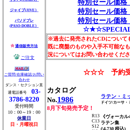
特別セール価格 \
特別セール価格 \
ジャイブ(JIVE）
特別セール価格 \
パソドブレ
(PASO-DOBLE）
☆★☆SPECIA
※過去に発売されたCDについて
既に廃盤のものや入手不可能な
通信販売方法
況についてはお問い合わせくだ
ご注文
☆☆☆
予約受
ご質問/在庫確認/お問い
合わせ
ダンス・セクション直
カタログ
03-
通電話番号
ラテン・ミッ
1986
3786-8220
No.
ドイツ/カーサ・
受付時間
8月下旬発売予定！
10：00～19：00
R13
《ヴォーカル
休業日
C13
ラテン集
日・月曜祝日
S12
(\4,730 税込)