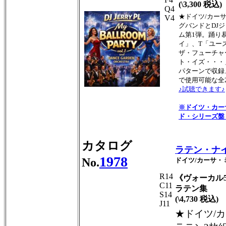
(\3,300 税込)
Q4
★ドイツ/カー
V4
グバンドとDJ
ム第1弾。踊り
イ」、T「ユー
ザ・フューチャ
ト・イズ・・・
パターンで収録
で使用可能な全
♪試聴できます♪
※ドイツ・カー
ド・シリーズ盤
カタログ
ラテン・ナ
1978
No.
ドイツ/カーサ・
R14
《ヴォーカル
C11
ラテン集
S14
(\4,730 税込)
J11
★ドイツ/