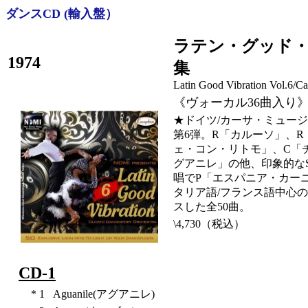
ダンスCD (輸入盤）
ラテン・グッド・
1974
集
Latin Good Vibration Vol.6/
《ヴォーカル36曲入り
★ドイツ/カーサ・ミュージ
第6弾。R「カルーソ」、
ェ・コン・リトモ」、C「
グアニレ」の他、印象的な
唱でP「エスパニア・カー
タリア語/フランス語中心
スした全50曲。
\4,730（税込）
CD-1
*
1
Aguanile(アグアニレ)