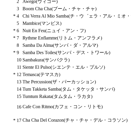
2
Awego(ウィゴー)
3
Boom Cha Cha(ブーム・チャ・チャ)
*
4
Chi Verra Al Mio Samba(チ・ウ゛ェラ・アル・ミ
5
Mambice(マンビス)
*
6
Nuit En Feu(ニュイ・アン・フ)
*
7
Rythme Enflamme(リトム・アンフラメ)
8
Samba Da Alma(サンバ・ダ・アルマ)
*
9
Samba Des Toiles(サンバ・デス・トワール)
10
Sambakura(サンバクラ)
11
Siente El Pulso(シエンテ・エル・プルソ)
*
12
Temasca(テマスカ)
13
The Percussion(ザ・パーカッション)
14
Tum Takketa Samba(タム・タケッタ・サンバ)
15
Tumtum Rakata(タムタム・ラカタ)
Cafe Con Ritmo(カフェ・コン・リトモ)
16
Cha Cha Del Corazon(チャ・チャ・デル・コラソン)
*
17