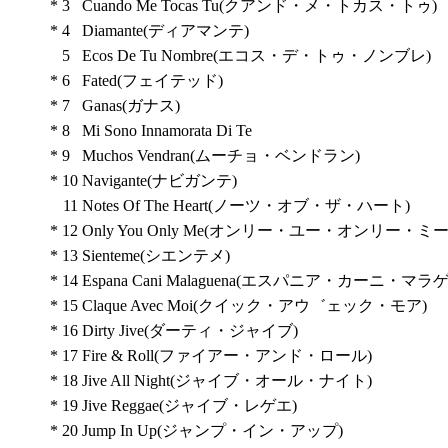
*
3
Cuando Me Tocas Tu(クアンド・メ・トカス・トゥ)
*
4
Diamante(ディアマンテ)
5
Ecos De Tu Nombre(エコス・デ・トゥ・ノンブレ)
*
6
Fated(フェイテッド)
*
7
Ganas(ガナス)
*
8
Mi Sono Innamorata Di Te
*
9
Muchos Vendran(ムーチョ・ベンドラン)
*
10
Navigante(ナビガンテ)
11
Notes Of The Heart(ノーツ・オブ・ザ・ハート)
*
12
Only You Only Me(オンリー・ユー・オンリー・ミー
*
13
Sienteme(シエンテメ)
*
14
Espana Cani Malaguena(エスパニア・カーニ・マ
*
15
Claque Avec Moi(クイック・アウ゛ェック・モア)
*
16
Dirty Jive(ダーティ・ジャイブ)
*
17
Fire & Roll(ファイアー・アンド・ロール)
*
18
Jive All Night(ジャイブ・オール・ナイト)
*
19
Jive Reggae(ジャイブ・レゲエ)
*
20
Jump In Up(ジャンプ・イン・アップ)