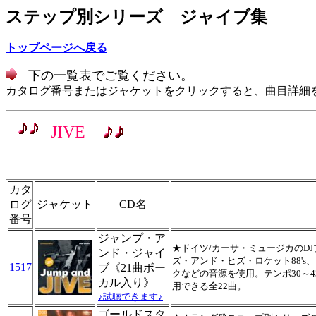
ステップ別シリーズ ジャイブ集
トップページへ戻る
下の一覧表でご覧ください。
カタログ番号またはジャケットをクリックすると、曲目詳細
JIVE
カタ
ログ
ジャケット
CD名
番号
ジャンプ・ア
★ドイツ/カーサ・ミュージカのD
ンド・ジャイ
ズ・アンド・ヒズ・ロケット88'
1517
ブ《21曲ボー
クなどの音源を使用。テンポ30～
カル入り》
用できる全22曲。
♪試聴できます♪
ゴールドスタ