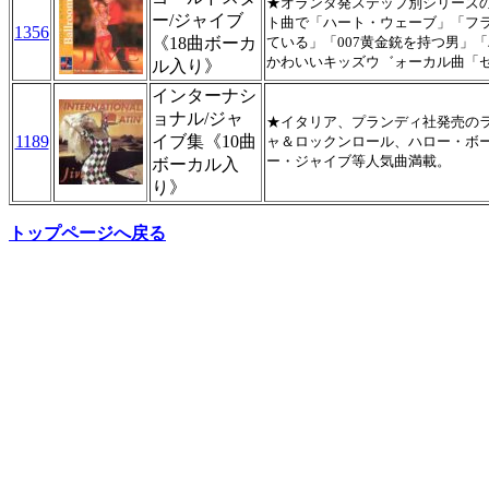
★オランダ発ステップ別シリーズ
ー/ジャイブ
ト曲で「ハート・ウェーブ」「フ
1356
《18曲ボーカ
ている」「007黄金銃を持つ男」
かわいいキッズウ゛ォーカル曲「セ
ル入り》
インターナシ
ョナル/ジャ
★イタリア、プランディ社発売の
1189
イブ集《10曲
ャ＆ロックンロール、ハロー・ボ
ー・ジャイブ等人気曲満載。
ボーカル入
り》
トップページへ戻る