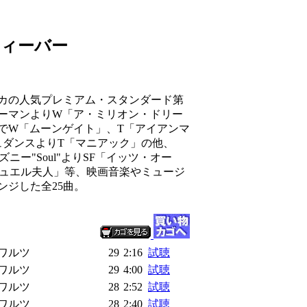
フィーバー
》
カの人気プレミアム・スタンダード第
ョーマンよりW「ア・ミリオン・ドリー
でW「ムーンゲイト」、T「アイアンマ
ュダンスよりT「マニアック」の他、
ニー"Soul"よりSF「イッツ・オー
ニュエル夫人」等、映画音楽やミュージ
ンジした全25曲。
ワルツ
29
2:16
試聴
ワルツ
29
4:00
試聴
ワルツ
28
2:52
試聴
ワルツ
28
2:40
試聴