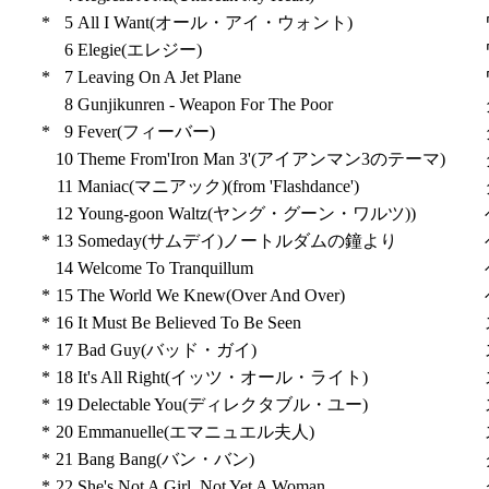
*
5
All I Want(オール・アイ・ウォント)
6
Elegie(エレジー)
*
7
Leaving On A Jet Plane
8
Gunjikunren - Weapon For The Poor
*
9
Fever(フィーバー)
10
Theme From'Iron Man 3'(アイアンマン3のテーマ)
11
Maniac(マニアック)(from 'Flashdance')
12
Young-goon Waltz(ヤング・グーン・ワルツ))
*
13
Someday(サムデイ)ノートルダムの鐘より
14
Welcome To Tranquillum
*
15
The World We Knew(Over And Over)
*
16
It Must Be Believed To Be Seen
*
17
Bad Guy(バッド・ガイ)
*
18
It's All Right(イッツ・オール・ライト)
*
19
Delectable You(ディレクタブル・ユー)
*
20
Emmanuelle(エマニュエル夫人)
*
21
Bang Bang(バン・バン)
*
22
She's Not A Girl, Not Yet A Woman