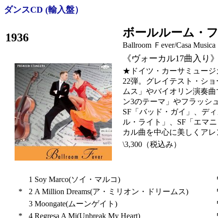
ダンスCD (輸入盤）
ボールルーム・
1936
Ballroom Ｆever/Casa Musica
《ヴォーカル17曲入り
★ドイツ・カーサミュージ
22弾。グレイテスト・シ
ムス」やバイオリン演奏曲
ン3のテーマ」やフラッシ
SF「バッド・ガイ」、ディズ
ル・ライト」、SF「エマ
カル曲を中心に美しくアレ
\3,300（税込み）
1
Soy Marco(ソイ・マルコ)
*
2
A Million Dreams(ア・ミリオン・ドリームス)
3
Moongate(ムーンゲイト)
*
4
Regresa A Mi(Unbreak My Heart)