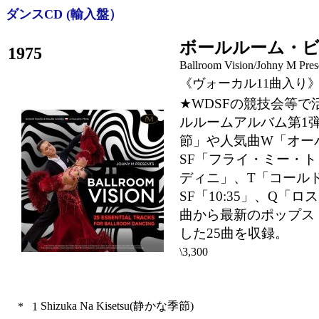
ダンスCD (輸入盤）
ボールルーム・
1975
Ballroom Vision/Johny M Pres
《ヴォーカル11曲入り
★WDSFの競技会等で
ルルームアルバム第1
節」や人気曲W「オー
SF「フライ・ミー・
ディニ」、T「コール
SF「10:35」、Q
曲から最新のポップス
した25曲を収録。
\3,300
Shizuka Na Kisetsu(静かな季節)
*
1