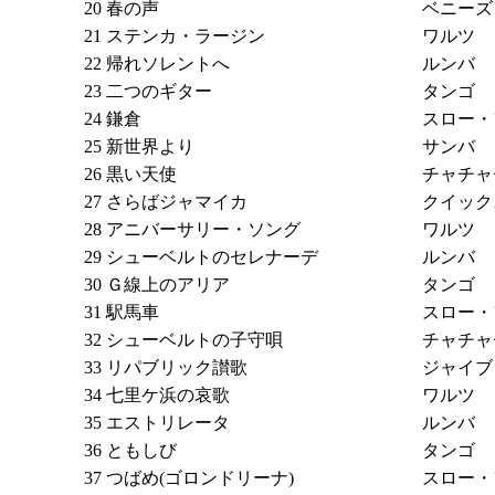
20
春の声
ベニーズ
21
ステンカ・ラージン
ワルツ
22
帰れソレントへ
ルンバ
23
二つのギター
タンゴ
24
鎌倉
スロー・
25
新世界より
サンバ
26
黒い天使
チャチャ
27
さらばジャマイカ
クイック
28
アニバーサリー・ソング
ワルツ
29
シューベルトのセレナーデ
ルンバ
30
Ｇ線上のアリア
タンゴ
31
駅馬車
スロー・
32
シューベルトの子守唄
チャチャ
33
リパブリック讃歌
ジャイブ
34
七里ケ浜の哀歌
ワルツ
35
エストリレータ
ルンバ
36
ともしび
タンゴ
37
つばめ(ゴロンドリーナ)
スロー・