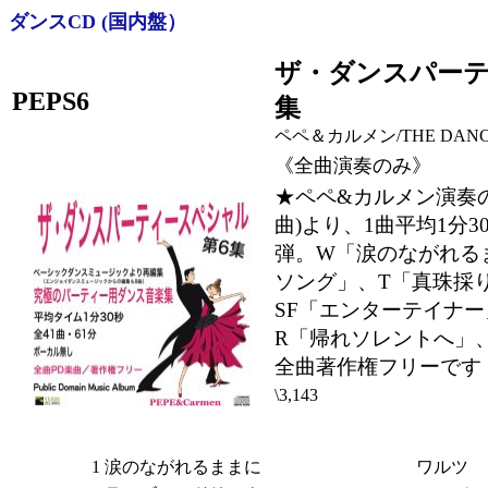
ダンスCD (国内盤）
ザ・ダンスパーテ
PEPS6
集
ペペ＆カルメン/THE DANCEPA
《全曲演奏のみ》
★ペペ&カルメン演奏
曲)より、1曲平均1分
弾。W「涙のながれる
ソング」、T「真珠採
SF「エンターテイナ
R「帰れソレントへ」
全曲著作権フリーです
\3,143
1
涙のながれるままに
ワルツ