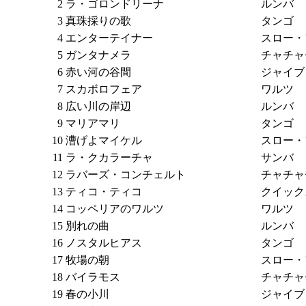
2
ラ・ゴロンドリーナ
ルンバ
3
真珠採りの歌
タンゴ
4
エンターテイナー
スロー・
5
ガンタナメラ
チャチャ
6
赤い河の谷間
ジャイブ
7
スカボロフェア
ワルツ
8
広い川の岸辺
ルンバ
9
マリアマリ
タンゴ
10
漕げよマイケル
スロー・
11
ラ・クカラーチャ
サンバ
12
ラバーズ・コンチェルト
チャチャ
13
ティコ・ティコ
クイック
14
コッペリアのワルツ
ワルツ
15
別れの曲
ルンバ
16
ノスタルヒアス
タンゴ
17
牧場の朝
スロー・
18
バイラモス
チャチャ
19
春の小川
ジャイブ