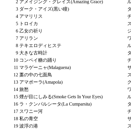
2
アメイジング・グレイス(Amazing Grace)
3
ダーク・アイズ(黒い瞳)
4
アマリリス
5
トロイカ
6
乙女の祈り
7
アリラン
8
テキエロディヒステ
9
大きな古時計
10
コンペイ糖の踊り
11
マラゲーニャ(Malaguena)
12
藁の中の七面鳥
13
アマポーラ(Amapola)
14
旅愁
15
煙が目にしみる(Smoke Gets In Your Eyes)
16
ラ・クンパルシータ(La Cumparsita)
17
スワニー河
18
私の青空
19
波浮の港