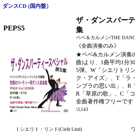
ダンスCD (国内盤）
ザ・ダンスパーテ
PEPS5
集
ペペ＆カルメン/THE DANCEPA
《全曲演奏のみ》
★ペペ&カルメン演奏
曲)より、1曲平均1分
5弾。W「シエリトリ
ク・アイズ」、T「ラ
ンブラの思い出」、R
R「草原の歌」、C「
全曲著作権フリーです
\3,143
1
シエリト・リンド(Cielit Lind)