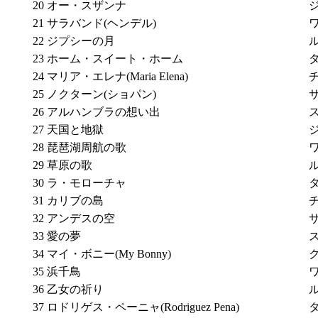
20
オー・スザンナ
21
サラバンド(ヘンデル)
22
ジプシーの月
23
ホーム・スイート・ホーム
24
マリア・エレナ(Maria Elena)
25
ノクターン(ショパン)
26
アルハンブラの想い出
27
天国と地獄
28
琵琶湖周航の歌
29
草原の歌
30
ラ・モローチャ
31
カリブの島
32
アンデスの空
33
愛の夢
34
マイ・ボニー(My Bonny)
35
浜千鳥
36
乙女の祈り
37
ロドリゲス・ペーニャ(Rodriguez Pena)