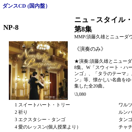
ダンスCD (国内盤）
ニュ－スタイル
NP-8
第8集
MMP/須藤久雄とニューダ
《演奏のみ》
★演奏:須藤久雄とニュー
8集。W「スウィート・ハ
ンゴ」、「タラのテーマ」
ン」等、懐かしい名曲をゆ
集した全20曲。
\3,080
1
スイートハート・トリー
ワル
2
祈り
ルン
3
エクスタシー・タンゴ
タン
4
愛のレッスン(個人授業より）
チャ