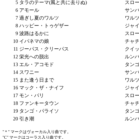
5
タラのテーマ(風と共に去りぬ)
スロ
6
アモール
サン
7
過ぎし夏のワルツ
ワル
8
ハッピー・トゥゲザー
ジャ
9
波路はるかに
スロ
10
イパネマの娘
チャ
11
ジーパス・クリーパス
クイ
12
栄光への脱出
ルン
13
エル・アコモド
タン
14
スワニー
サン
15
また逢う日まで
ワル
16
マック・ザ・ナイフ
ジャ
17
モン・パリ
スロ
18
ファンキータウン
チャ
19
タンゴ・パライソ
タン
20
引き潮
ルン
"＊" マークはヴォーカル入り曲です。
"C" マークはコーラス入り曲です。