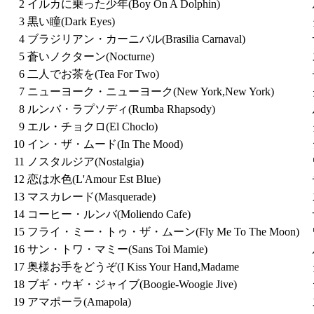
2
イルカに乗った少年(Boy On A Dolphin)
3
黒い瞳(Dark Eyes)
4
ブラジリアン・カーニバル(Brasilia Carnaval)
5
蒼いノクターン(Nocturne)
6
二人でお茶を(Tea For Two)
7
ニューヨーク・ニューヨーク(New York,New York)
8
ルンバ・ラプソディ(Rumba Rhapsody)
9
エル・チョクロ(El Choclo)
10
イン・ザ・ムード(In The Mood)
11
ノスタルジア(Nostalgia)
12
恋は水色(L'Amour Est Blue)
13
マスカレード(Masquerade)
14
コーヒー・ルンバ(Moliendo Cafe)
15
フライ・ミー・トゥ・ザ・ムーン(Fly Me To The Moon)
16
サン・トワ・マミー(Sans Toi Mamie)
17
奥様お手をどうぞ(I Kiss Your Hand,Madame
18
ブギ・ウギ・ジャイブ(Boogie-Woogie Jive)
19
アマポーラ(Amapola)