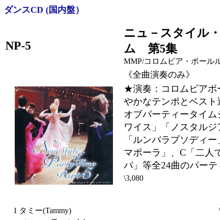
ダンスCD (国内盤）
ニュ－スタイル
NP-5
ム 第5集
MMP/コロムビア・ボール
《全曲演奏のみ》
★演奏：コロムビアボ
やかなテンポとベスト
オブパーティータイム
ワイス」「ノスタルジ
「ルンバラプソディー
マポーラ」、C「二人
バ」等全24曲のパー
\3,080
1
タミー(Tammy)