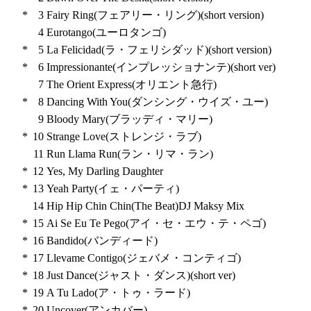
*
3
Fairy Ring(フェアリー・リング)(short version)
4
Eurotango(ユーロタンゴ)
*
5
La Felicidad(ラ・フェリシダッド)(short version)
*
6
Impressionante(インプレッショナンテ)(short ver)
7
The Orient Express(オリエント急行)
*
8
Dancing With You(ダンシング・ウイズ・ユー)
9
Bloody Mary(ブラッディ・マリー)
*
10
Strange Love(ストレンジ・ラブ)
11
Run Llama Run(ラン・リマ・ラン)
*
12
Yes, My Darling Daughter
*
13
Yeah Party(イェ・パーティ)
14
Hip Hip Chin Chin(The Beat)DJ Maksy Mix
*
15
Ai Se Eu Te Pego(アイ・セ・エウ・テ・ペゴ)
*
16
Bandido(バンディード)
*
17
Llevame Contigo(ジェバメ・コンティゴ)
*
18
Just Dance(ジャスト・ダンス)(short ver)
*
19
A Tu Lado(ア・トゥ・ラード)
*
20
Uncover(アンカバー)