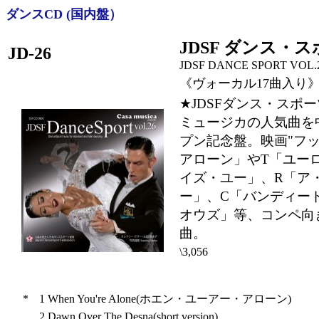
ダンスCD (国内盤）
JDSF ダンス・ス
JD-26
JDSF DANCE SPORT VOL.26
《ヴォーカル17曲入り
★JDSFダンス・スポ
ミュージカの人気曲を中
プン記念盤。映画"フ
アローン」やT「ユー
イズ・ユー」、R「ア
ー」、C「バンディー
オウズ」等、コンペ向
曲。
\3,056
*
1
When You're Alone(ホエン・ユーアー・アローン)
2
Dawn Over The Desna(short version)