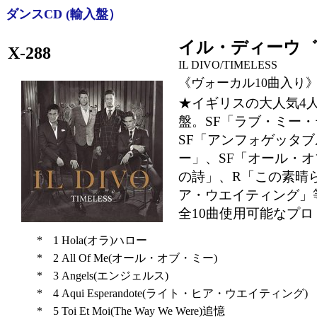
ダンスCD (輸入盤）
イル・ディーウ゛
X-288
IL DIVO/TIMELESS
《ヴォーカル10曲入り
★イギリスの大人気4
盤。SF「ラブ・ミー・
SF「アンフォゲッタブ
ー」、SF「オール・
の詩」、R「この素晴
ア・ウエイティング」
全10曲使用可能なプ
*
1
Hola(オラ)ハロー
*
2
All Of Me(オール・オブ・ミー)
*
3
Angels(エンジェルス)
*
4
Aqui Esperandote(ライト・ヒア・ウエイティング)
*
5
Toi Et Moi(The Way We Were)追憶