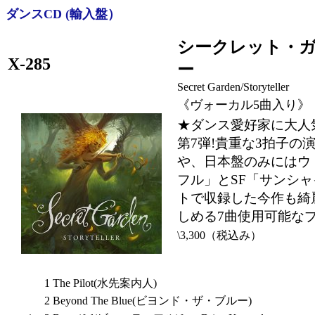
ダンスCD (輸入盤）
シークレット・ガ
X-285
ー
Secret Garden/Storyteller
《ヴォーカル5曲入り》
★ダンス愛好家に大人
第7弾!貴重な3拍子の
や、日本盤のみにはウ
フル」とSF「サンシ
トで収録した今作も綺
しめる7曲使用可能なプ
\3,300（税込み）
1
The Pilot(水先案内人)
2
Beyond The Blue(ビヨンド・ザ・ブルー)