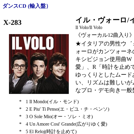
ダンスCD (輸入盤）
イル・ヴォーロ/
X-283
Il Volo/Il Volo
《ヴォーカル12曲入り
★イタリアの男性ウ゛
ォーロがカンツォーネ
キシビジョン使用曲W
愛」、R「時計を止め
ゆっくりとしたムード
い、リズムは難しいが
なプロ・デモ向き一般
*
1
Il Mondo(イル・モンド)
*
2
E Piu' Ti Penso(エ・ピユ・チ・ペンソ)
*
3
O Sole Mio(オー・ソレ・ミオ)
*
4
Un Amore Cosi' Grande(広がりゆく愛)
*
5
El Reloj(時計を止めて)