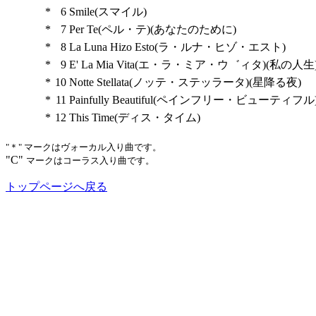
*
6
Smile(スマイル)
*
7
Per Te(ペル・テ)(あなたのために)
*
8
La Luna Hizo Esto(ラ・ルナ・ヒゾ・エスト)
*
9
E' La Mia Vita(エ・ラ・ミア・ウ゛ィタ)(私の人生
*
10
Notte Stellata(ノッテ・ステッラータ)(星降る夜)
*
11
Painfully Beautiful(ペインフリー・ビューティフル
*
12
This Time(ディス・タイム)
"＊" マークはヴォーカル入り曲です。
"C"
マークはコーラス入り曲です。
トップページへ戻る