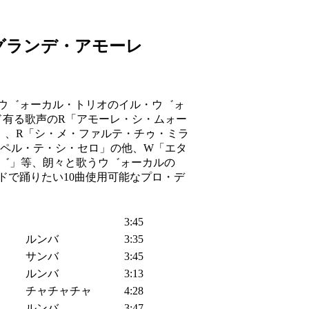
グランデ・アモーレ
》
ウ゛ォーカル・トリオのイル・ウ゛ォ
ド有る歌声のR「アモーレ・シ・ムォー
」、R「シ・メ・ファルテ・チゥ・ミラ
「ペル・テ・シ・セロ」の他、W「エタ
ウ゛」等、朗々と歌うウ゛ォーカルの
ドで踊りたい10曲使用可能なプロ・デ
3:45
ルンバ
3:35
サンバ
3:45
ルンバ
3:13
チャチャチャ
4:28
ルンバ
3:47