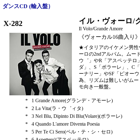
ダンスCD (輸入盤）
イル・ヴォーロ/
X-282
Il Volo/Grande Amore
《ヴォーカル16曲入り
★イタリアのイケメン男性
ーロの2ndアルバム。ムー
ウ゛」やR「アスペッテロ
ダ」、S「ボラーレ」、C
ーナリー」やSF「ピオー
為、リズムは難しいがムー
モ向き一般盤。
*
1
Grande Amore(グランデ・アモーレ)
*
2
La Vita(ラ・ウ゛ィタ)
*
3
Nel Blu, Dipinto Di Blu(Volare)(ボラーレ)
*
4
Quando L'amore Diventa Poesia
*
5
Per Te Ci Sero(ペル・テ・シ・セロ)
*
6
Aspettero'(アスペッテロ)