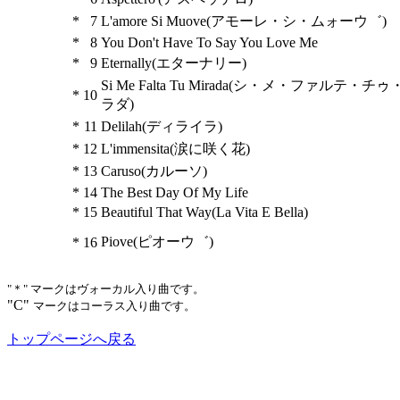
*
7
L'amore Si Muove(アモーレ・シ・ムォーウ゛)
*
8
You Don't Have To Say You Love Me
*
9
Eternally(エターナリー)
Si Me Falta Tu Mirada(シ・メ・ファルテ・チ
*
10
ラダ)
*
11
Delilah(ディライラ)
*
12
L'immensita(涙に咲く花)
*
13
Caruso(カルーソ)
*
14
The Best Day Of My Life
*
15
Beautiful That Way(La Vita E Bella)
Piove(ピオーウ゛)
*
16
"＊" マークはヴォーカル入り曲です。
"C"
マークはコーラス入り曲です。
トップページへ戻る