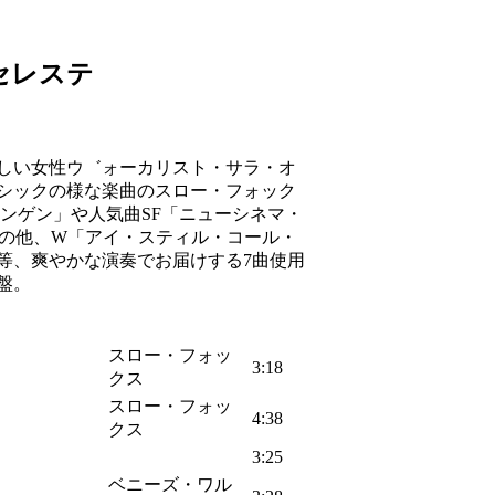
セレステ
》
しい女性ウ゛ォーカリスト・サラ・オ
シックの様な楽曲のスロー・フォック
ポンゲン」や人気曲SF「ニューシネマ・
」の他、W「アイ・スティル・コール・
等、爽やかな演奏でお届けする7曲使用
盤。
スロー・フォッ
3:18
クス
スロー・フォッ
4:38
クス
3:25
ベニーズ・ワル