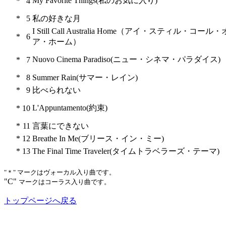
My Favorite Things(私のお気に入り)
*
4
*
5
私の好きな月
I Still Call Australia Home（アイ・スティル・コ
*
6
ア・ホーム）
Nuovo Cinema Paradiso(ニュー・シネマ・パラダイス)
*
7
*
8
Summer Rain(サマー・レイン)
*
9
比べられない
L'Appuntamento(約束)
*
10
*
11
言葉にできない
*
12
Breathe In Me(ブリース・イン・ミー)
*
13
The Final Time Traveler(タイムトラベラーズ・テーマ)
"＊" マークはヴォーカル入り曲です。
"C"
マークはコーラス入り曲です。
トップページへ戻る