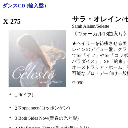
ダンスCD (輸入盤）
サラ・オレイン/
X-275
Sarah Alainn/Seleste
《ヴォーカル13曲入り
★ヘイリーを彷彿させる美
レインのデビュー盤。クラ
でSF「イフ」やSF「コッ
パラダイス」、SF「約束
オーストラリア・ホーム」
可能なプロ・デモ向け一般
\2,990
If(イフ)
*
1
Koppangen(コッポンゲン)
*
2
*
3
Both Sides Now(青春の光と影)