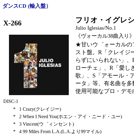
ダンスCD (輸入盤）
フリオ・イグレシ
X-266
Julio Iglesias/No.1
《ヴォーカル38曲入り
★甘いウ゛ォーカルの
スト盤。R「クレイジ
らずにいられない」、
ローチェ」、R「愛し
歌」、S「アモール・
ータ」等、有名曲を多
使用可能なプロ・デモ
DISC-1
*
1
Crazy(クレイジー)
*
2
When I Need You(ホエン・アイ・ニード・ユー)
*
3
Vincent(ウ゛ィンセント)
*
4
99 Miles From L.A.(L.A.より99マイル)