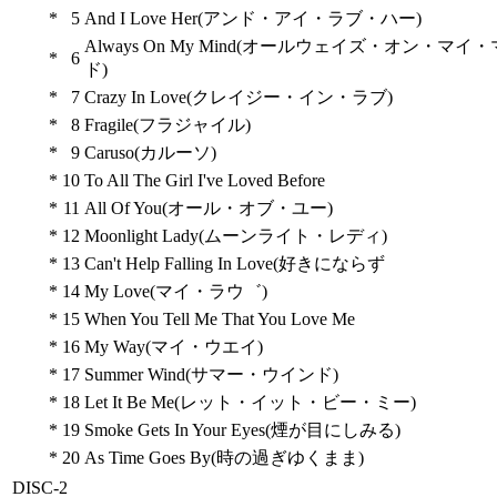
*
5
And I Love Her(アンド・アイ・ラブ・ハー)
Always On My Mind(オールウェイズ・オン・マイ
*
6
ド)
*
7
Crazy In Love(クレイジー・イン・ラブ)
*
8
Fragile(フラジャイル)
*
9
Caruso(カルーソ)
*
10
To All The Girl I've Loved Before
*
11
All Of You(オール・オブ・ユー)
*
12
Moonlight Lady(ムーンライト・レディ)
*
13
Can't Help Falling In Love(好きにならず
*
14
My Love(マイ・ラウ゛)
*
15
When You Tell Me That You Love Me
*
16
My Way(マイ・ウエイ)
*
17
Summer Wind(サマー・ウインド)
*
18
Let It Be Me(レット・イット・ビー・ミー)
*
19
Smoke Gets In Your Eyes(煙が目にしみる)
*
20
As Time Goes By(時の過ぎゆくまま)
DISC-2