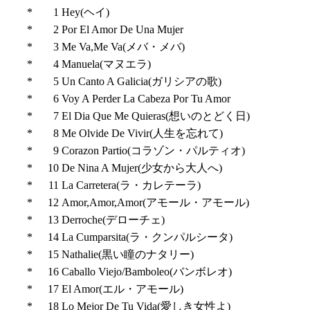
*
1
Hey(ヘイ)
*
2
Por El Amor De Una Mujer
*
3
Me Va,Me Va(メバ・メバ)
*
4
Manuela(マヌエラ)
*
5
Un Canto A Galicia(ガリシアの歌)
*
6
Voy A Perder La Cabeza Por Tu Amor
*
7
El Dia Que Me Quieras(想いのとどく日)
*
8
Me Olvide De Vivir(人生を忘れて)
*
9
Corazon Partio(コラゾン・パルティオ)
*
10
De Nina A Mujer(少女から大人へ)
*
11
La Carretera(ラ・カレテーラ)
*
12
Amor,Amor,Amor(アモール・アモール)
*
13
Derroche(デローチェ)
*
14
La Cumparsita(ラ・クンパルシータ)
*
15
Nathalie(黒い瞳のナタリー)
*
16
Caballo Viejo/Bamboleo(バンボレオ)
*
17
El Amor(エル・アモール)
*
18
Lo Mejor De Tu Vida(愛しき女性よ)