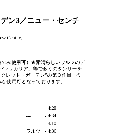
デン3／ニュー・センチ
ew Century
曲のみ使用可）★素晴らしいワルツのデ
パッサカリア」等で多くのダンサーを
ークレット・ガーテン”の第３作目。今
のみが使用可となっております。
---
-
4:28
---
-
4:34
---
-
3:10
ワルツ
-
4:36