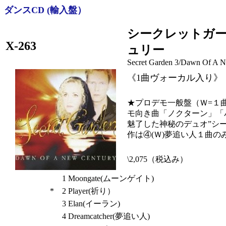
ダンスCD (輸入盤）
シークレットガー
X-263
ュリー
Secret Garden
3/Dawn Of A N
《1曲ヴォーカル入り》
★プロデモ一般盤（Ｗ=１
モ向き曲「ノクターン」「
魅了した神秘のデュオ”シ
作は④(Ｗ)夢追い人１曲
\2,075（税込み）
1
Moongate(ムーンゲイト)
*
2
Player(祈り）
3
Elan(イーラン)
4
Dreamcatcher(夢追い人)