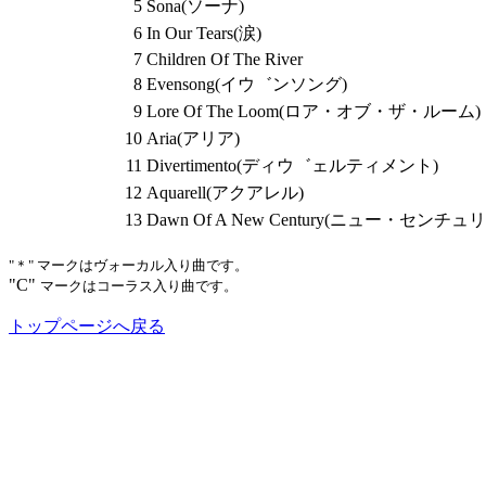
5
Sona(ソーナ)
6
In Our Tears(涙)
7
Children Of The River
8
Evensong(イウ゛ンソング)
9
Lore Of The Loom(ロア・オブ・ザ・ルーム)
10
Aria(アリア)
11
Divertimento(ディウ゛ェルティメント)
12
Aquarell(アクアレル)
13
Dawn Of A New Century(ニュー・センチュ
"＊" マークはヴォーカル入り曲です。
"C"
マークはコーラス入り曲です。
トップページへ戻る