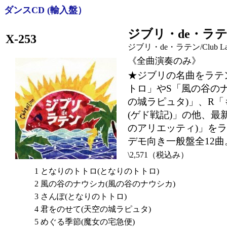
ダンスCD (輸入盤）
ジブリ・de・ラ
X-253
ジブリ・de・ラテン
/Club L
《全曲演奏のみ》
★ジブリの名曲をラテ
トロ」やS「風の谷の
の城ラピュタ)」、R
(ゲド戦記)」の他、最新作C「
のアリエッティ)」を
デモ向き一般盤全12曲
\2,571（税込み）
1
となりのトトロ(となりのトトロ)
2
風の谷のナウシカ(風の谷のナウシカ)
3
さんぽ(となりのトトロ)
4
君をのせて(天空の城ラピュタ)
5
めぐる季節(魔女の宅急便)