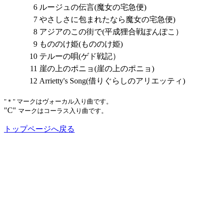
6
ルージュの伝言(魔女の宅急便)
7
やさしさに包まれたなら魔女の宅急便)
8
アジアのこの街で(平成狸合戦ぽんぽこ）
9
もののけ姫(もののけ姫)
10
テルーの唄(ゲド戦記）
11
崖の上のポニョ(崖の上のポニョ)
12
Arrietty's Song(借りぐらしのアリエッティ)
"＊" マークはヴォーカル入り曲です。
"C"
マークはコーラス入り曲です。
トップページへ戻る