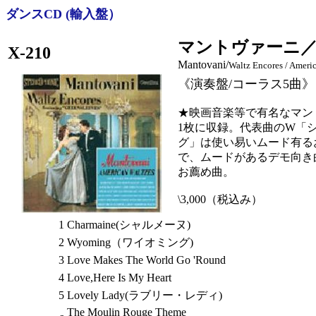
ダンスCD (輸入盤）
マントヴァーニ
X-210
Mantovani/
Waltz Encores / Ameri
《演奏盤/コーラス5曲》
★映画音楽等で有名なマン
1枚に収録。代表曲のW「
グ」は使い易いムード有る
で、ムードがあるデモ向き
お薦め曲。
\3,000（税込み）
1
Charmaine(シャルメーヌ)
2
Wyoming（ワイオミング)
3
Love Makes The World Go 'Round
4
Love,Here Is My Heart
5
Lovely Lady(ラブリー・レディ)
The Moulin Rouge Theme