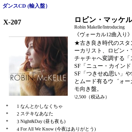
ダンスCD (輸入盤）
ロビン・マッケル
X-207
Robin Makelle/Introducing
《ヴォーカル12曲入り
★古き良き時代のスタ
ーカリスト、ロビン・
チャチャへ変調する「
SF「ニュー・カイン
SF「つきせぬ思い」や
とムード有るウ゛ォー
モ向き盤。
\2,500（税込み）
*
1
なんとかしなくちゃ
ステキなあなた
*
2
Night&Day (昼も夜も)
*
3
For All We Know (今夜はありがとう)
*
4