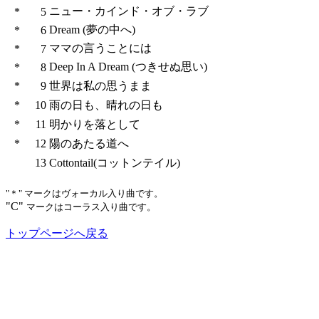
ニュー・カインド・オブ・ラブ
*
5
Dream (夢の中へ)
*
6
ママの言うことには
*
7
Deep In A Dream (つきせぬ思い)
*
8
*
9
世界は私の思うまま
*
10
雨の日も、晴れの日も
*
11
明かりを落として
*
12
陽のあたる道へ
13
Cottontail(コットンテイル)
"＊" マークはヴォーカル入り曲です。
"C"
マークはコーラス入り曲です。
トップページへ戻る