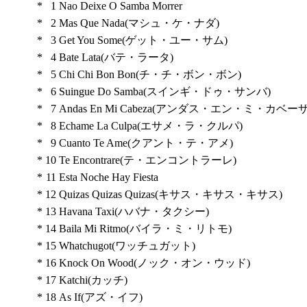
*
1
Nao Deixe O Samba Morrer
*
2
Mas Que Nada(マシュ・ケ・ナダ)
*
3
Get You Some(ゲット・ユー・サム)
*
4
Bate Lata(バテ・ラータ)
*
5
Chi Chi Bon Bon(チ・チ・ボン・ボン)
*
6
Suingue Do Samba(スインギ・ドゥ・サンバ)
*
7
Andas En Mi Cabeza(アンダス・エン・ミ・カベーザ
*
8
Echame La Culpa(エサメ・ラ・クルパ)
*
9
Cuanto Te Ame(クアント・テ・アメ)
*
10
Te Encontrare(テ・エンコントラーレ)
*
11
Esta Noche Hay Fiesta
*
12
Quizas Quizas Quizas(キサス・キサス・キサス)
*
13
Havana Taxi(ハバナ・タクシー)
*
14
Baila Mi Ritmo(バイラ・ミ・リトモ)
*
15
Whatchugot(ワッチュガット)
*
16
Knock On Wood(ノック・オン・ウッド)
*
17
Katchi(カッチ)
*
18
As If(アズ・イフ)