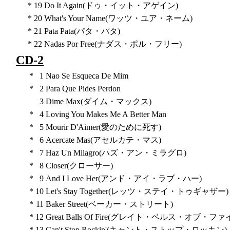
*
19
Do It Again(ドゥ・イット・アゲイン)
*
20
What's Your Name(ワッツ・ユア・ネーム)
*
21
Pata Pata(パタ・パタ)
*
22
Nadas Por Free(ナダス・ポル・フリー)
CD-2
*
1
Nao Se Esqueca De Mim
*
2
Para Que Pides Perdon
3
Dime Max(ダイム・マックス)
*
4
Loving You Makes Me A Better Man
*
5
Mourir D'Aimer(愛のために死す)
*
6
Acercate Mas(アセルカテ・マス)
*
7
Haz Un Milagro(ハズ・アン・ミラグロ)
*
8
Closer(クローサー)
*
9
And I Love Her(アンド・アイ・ラブ・ハー)
*
10
Let's Stay Together(レッツ・ステイ・トゥギャザー)
*
11
Baker Street(ベーカー・ストリート)
*
12
Great Balls Of Fire(グレイト・ベルス・オブ・ファ
*
13
Can't Stop Rockin'(キャント・ストップ・ロッキン)