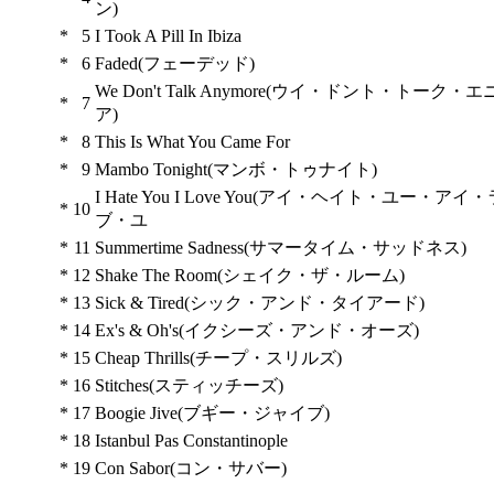
ン)
*
5
I Took A Pill In Ibiza
*
6
Faded(フェーデッド)
We Don't Talk Anymore(ウイ・ドント・トーク・
*
7
ア)
*
8
This Is What You Came For
*
9
Mambo Tonight(マンボ・トゥナイト)
I Hate You I Love You(アイ・ヘイト・ユー・アイ・
*
10
ブ・ユ
*
11
Summertime Sadness(サマータイム・サッドネス)
*
12
Shake The Room(シェイク・ザ・ルーム)
*
13
Sick & Tired(シック・アンド・タイアード)
*
14
Ex's & Oh's(イクシーズ・アンド・オーズ)
*
15
Cheap Thrills(チープ・スリルズ)
*
16
Stitches(スティッチーズ)
*
17
Boogie Jive(ブギー・ジャイブ)
*
18
Istanbul Pas Constantinople
*
19
Con Sabor(コン・サバー)