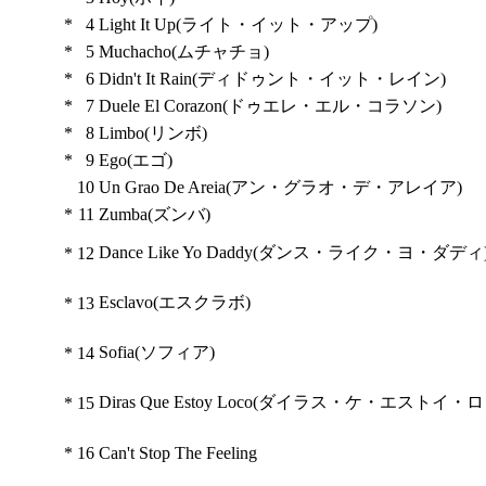
*
4
Light It Up(ライト・イット・アップ)
*
5
Muchacho(ムチャチョ)
*
6
Didn't It Rain(ディドゥント・イット・レイン)
*
7
Duele El Corazon(ドゥエレ・エル・コラソン)
*
8
Limbo(リンボ)
*
9
Ego(エゴ)
10
Un Grao De Areia(アン・グラオ・デ・アレイア)
*
11
Zumba(ズンバ)
Dance Like Yo Daddy(ダンス・ライク・ヨ・ダディ
*
12
Esclavo(エスクラボ)
*
13
Sofia(ソフィア)
*
14
Diras Que Estoy Loco(ダイラス・ケ・エストイ・ロ
*
15
*
16
Can't Stop The Feeling