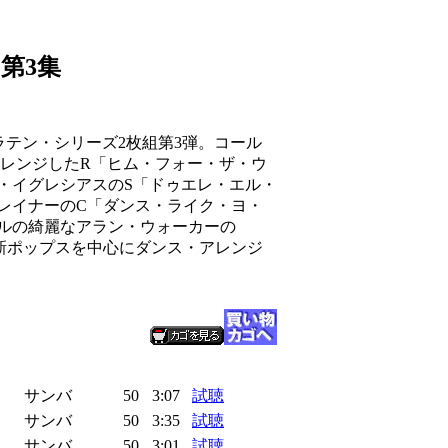
第3集
》
ラテン・シリーズ2枚組第3弾。コール
アレンジしたR「ヒム・フォー・ザ・ウ
・イグレシアスのS「ドゥエレ・エル・
レイナーのC「ダンス・ライク・ヨ・
ルの綺麗なアラン・ウォーカーの
新ポップスを中心にダンス・アレンジ
サンバ
50
3:07
試聴
サンバ
50
3:35
試聴
サンバ
50
3:01
試聴