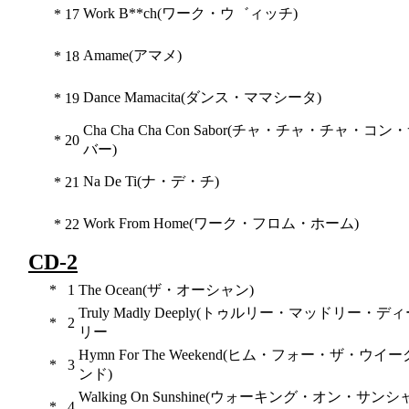
Work B**ch(ワーク・ウ゛ィッチ)
*
17
Amame(アマメ)
*
18
Dance Mamacita(ダンス・ママシータ)
*
19
Cha Cha Cha Con Sabor(チャ・チャ・チャ・コン
*
20
バー)
Na De Ti(ナ・デ・チ)
*
21
Work From Home(ワーク・フロム・ホーム)
*
22
CD-2
*
1
The Ocean(ザ・オーシャン)
Truly Madly Deeply(トゥルリー・マッドリー・デ
*
2
リー
Hymn For The Weekend(ヒム・フォー・ザ・ウイ
*
3
ンド)
Walking On Sunshine(ウォーキング・オン・サンシ
*
4