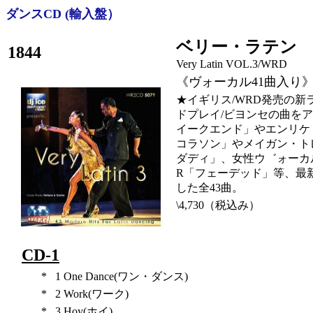
ダンスCD (輸入盤）
ベリー・ラテン 
1844
Very Latin VOL.3/WRD
《ヴォーカル41曲入り
★イギリス/WRD発売の新
ドプレイ/ビヨンセの曲を
イークエンド」やエンリケ
コラソン」やメイガン・ト
ダディ」、女性ウ゛ォーカ
R「フェーデッド」等、最
した全43曲。
\4,730（税込み）
CD-1
*
1
One Dance(ワン・ダンス)
*
2
Work(ワーク)
*
3
Hoy(ホイ)