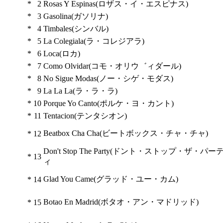
*
2
Rosas Y Espinas(ロザス・イ・エスピナス)
*
3
Gasolina(ガソリナ)
*
4
Timbales(シンバル)
*
5
La Colegiala(ラ・コレジアラ)
*
6
Loca(ロカ)
*
7
Como Olvidar(コモ・オリウ゛ィダール)
*
8
No Sigue Modas(ノー・シゲ・モダス)
*
9
La La La(ラ・ラ・ラ)
*
10
Porque Yo Canto(ポルケ・ヨ・カント)
*
11
Tentacion(テンタシオン)
Beatbox Cha Cha(ビートボックス・チャ・チャ)
*
12
Don't Stop The Party(ドント・ストップ・ザ・パー
*
13
ィ
Glad You Came(グラッド・ユー・カム)
*
14
Botao En Madrid(ボタオ・アン・マドリッド)
*
15