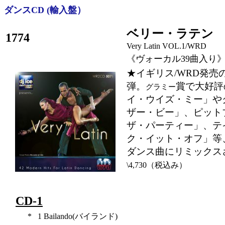
ダンスCD (輸入盤）
ベリー・ラテン 
1774
Very Latin VOL.1/WRD
《ヴォーカル39曲入り
★イギリス/WRD発売
弾。
賞で大好評
グラミー
イ・ウイズ・ミー」や
ザー・ビー」、ピット
ザ・パーティー」、テ
ク・イット・オフ」等
ダンス曲にリミックス
\4,730（税込み）
CD-1
*
1
Bailando(バイランド)