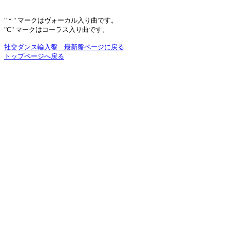
"＊" マークはヴォーカル入り曲です。
"C" マークはコーラス入り曲です。
社交ダンス輸入盤 最新盤ページに戻る
トップページへ戻る