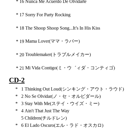
*
16
Nunca Me Acuerdo De Olvidarte
*
17
Sorry For Party Rocking
*
18
The Shoop Shoop Song...It’s In His Kiss
Mama Lover(ママ・ラバー)
*
19
Troublemaker(トラブルメイカー)
*
20
Mi Vida Contigo(ミ・ウ゛ィダ・コンティゴ)
*
21
CD-2
*
1
Thinking Out Loud(シンキング・アウト・ラウド)
*
2
No Se Olvidar(ノ・セ・オルビダール)
*
3
Stay With Me(ステイ・ウイズ・ミー)
*
4
Ain't That Just The Way
5
Children(チルドレン)
*
6
El Lado Oscuro(エル・ラド・オスカロ)