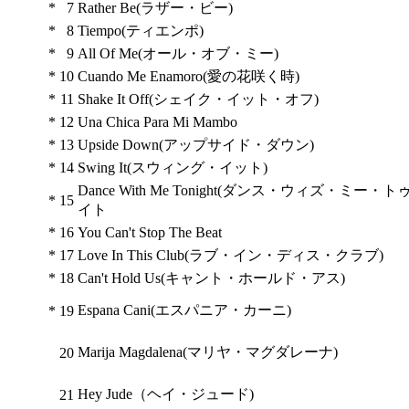
*
7
Rather Be(ラザー・ビー)
*
8
Tiempo(ティエンポ)
*
9
All Of Me(オール・オブ・ミー)
*
10
Cuando Me Enamoro(愛の花咲く時)
*
11
Shake It Off(シェイク・イット・オフ)
*
12
Una Chica Para Mi Mambo
*
13
Upside Down(アップサイド・ダウン)
*
14
Swing It(スウィング・イット)
Dance With Me Tonight(ダンス・ウィズ・ミー・ト
*
15
イト
*
16
You Can't Stop The Beat
*
17
Love In This Club(ラブ・イン・ディス・クラブ)
*
18
Can't Hold Us(キャント・ホールド・アス)
Espana Cani(エスパニア・カーニ)
*
19
Marija Magdalena(マリヤ・マグダレーナ)
20
Hey Jude（ヘイ・ジュード)
21