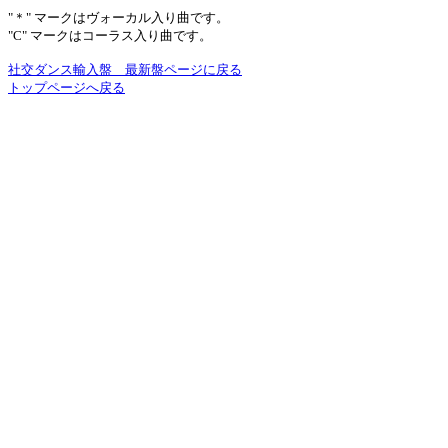
"＊" マークはヴォーカル入り曲です。
"C" マークはコーラス入り曲です。
社交ダンス輸入盤 最新盤ページに戻る
トップページへ戻る