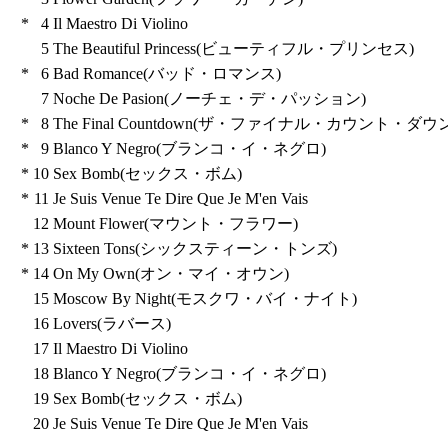
*
4
Il Maestro Di Violino
5
The Beautiful Princess(ビューティフル・プリンセス)
*
6
Bad Romance(バッド・ロマンス)
7
Noche De Pasion(ノーチェ・デ・パッション)
*
8
The Final Countdown(ザ・ファイナル・カウント・ダウン
*
9
Blanco Y Negro(ブランコ・イ・ネグロ)
*
10
Sex Bomb(セックス・ボム)
*
11
Je Suis Venue Te Dire Que Je M'en Vais
12
Mount Flower(マウント・フラワー)
*
13
Sixteen Tons(シックスティーン・トンズ)
*
14
On My Own(オン・マイ・オウン)
15
Moscow By Night(モスクワ・バイ・ナイト)
16
Lovers(ラバース)
17
Il Maestro Di Violino
18
Blanco Y Negro(ブランコ・イ・ネグロ)
19
Sex Bomb(セックス・ボム)
20
Je Suis Venue Te Dire Que Je M'en Vais