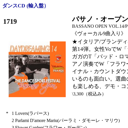
ダンスCD (輸入盤）
バサノ・オープン
1719
BASSANO OPEN VOL.14/Pra
《ヴォーカル9曲入り》
★イタリア/プランデ
第14弾。女性VoでW
ガガのT「バッド・ロ
アノ演奏でW「フラワ
イナル・カウントダウ
いるのも面白い。選曲
も楽しめる、デモ・コ
\3,300（税込み）
*
1
Lovers(ラバース)
2
Parlami D'amore Mariu(パーラミ・ダモーレ・マリウ)
3
Flower Garden(フラワー・ガーデン)