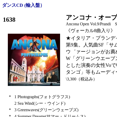
ダンスCD (輸入盤）
アンコナ・オープ
1638
Ancona Open Vol.9/Prandi 
《ヴォーカル8曲入り》
★イタリア・プランデ
第9集。人気曲SF「
ウ゛ァージョンがお薦
W「グリーンウエーブ
とした演奏の女性Voで
タンゴ」等もムーディ
\3,300（税込み）
*
1
Photographs(フォトグラフス)
2
Sea Wind(シー・ウインド)
*
3
Greenwaves(グリーンウェーブズ)
*
4
Summer Dreams(サマー・ドリームス)