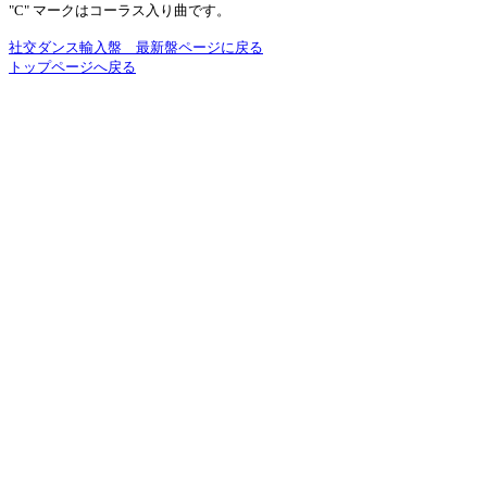
"C" マークはコーラス入り曲です。
社交ダンス輸入盤 最新盤ページに戻る
トップページへ戻る