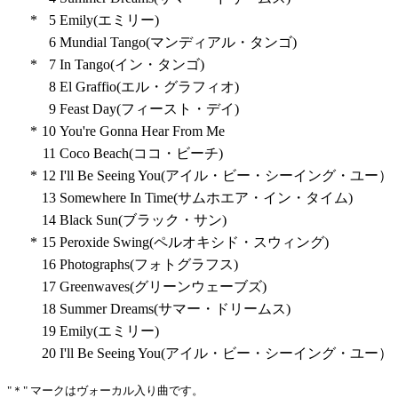
*
5
Emily(エミリー)
6
Mundial Tango(マンディアル・タンゴ)
*
7
In Tango(イン・タンゴ)
8
El Graffio(エル・グラフィオ)
9
Feast Day(フィースト・デイ)
*
10
You're Gonna Hear From Me
11
Coco Beach(ココ・ビーチ)
*
12
I'll Be Seeing You(アイル・ビー・シーイング・ユー）
13
Somewhere In Time(サムホエア・イン・タイム)
14
Black Sun(ブラック・サン)
*
15
Peroxide Swing(ペルオキシド・スウィング)
16
Photographs(フォトグラフス)
17
Greenwaves(グリーンウェーブズ)
18
Summer Dreams(サマー・ドリームス)
19
Emily(エミリー)
20
I'll Be Seeing You(アイル・ビー・シーイング・ユー）
"＊" マークはヴォーカル入り曲です。