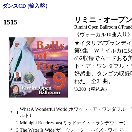
ダンスCD (輸入盤）
リミニ・オープン
1515
Rimini Open Ballroom 8/Prand
《ヴォーカル10曲入り
★イタリア/プランデ
第9集。W「イルカに
の2収録でムードある
ト・ア・ワンダフル・
好感曲、タンゴの収録
れた、全21曲。
\3,300（税込み）
What A Wonderful World(ホワット・ア・ワンダフル
*
1
ルド）
2
Midnight Rendezvous(ミッドナイト・ランデウ゛ー)
*
3
The Water Is Wide(ザ・ウォーター・イズ・ワイド)