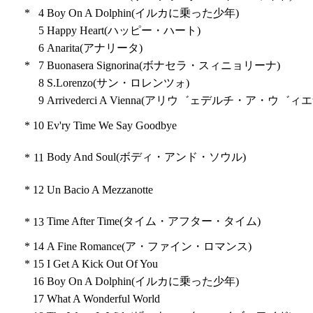
*
4
Boy On A Dolphin(イルカに乗った少年)
5
Happy Heart(ハッピー・ハート)
6
Anarita(アナリータ)
*
7
Buonasera Signorina(ボナセラ・スィニョリーナ)
8
S.Lorenzo(サン・ロレンツォ)
9
Arrivederci A Vienna(アリウ゛ェデルチ・ア・ウ゛ィエ
*
10
Ev'ry Time We Say Goodbye
Body And Soul(ボディ・アンド・ソウル)
*
11
*
12
Un Bacio A Mezzanotte
Time After Time(タイム・アフター・タイム)
*
13
*
14
A Fine Romance(ア・ファイン・ロマンス)
*
15
I Get A Kick Out Of You
16
Boy On A Dolphin(イルカに乗った少年)
17
What A Wonderful World